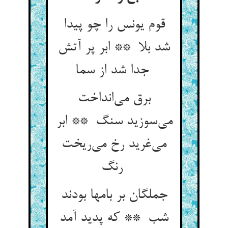
قوم یونس را چو پیدا
شد بلا ** ابر پر آتش
جدا شد از سما
برق می‌انداخت
می‌سوزید سنگ ** ابر
می‌غرید رخ می‌ریخت
رنگ
جملگان بر بامها بودند
شب ** که پدید آمد