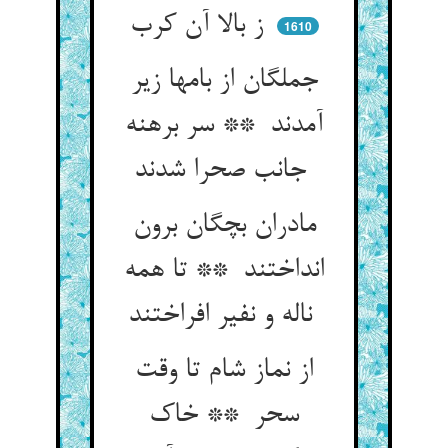
ز بالا آن کرب
1610
جملگان از بامها زیر
آمدند ** سر برهنه
جانب صحرا شدند
مادران بچگان برون
انداختند ** تا همه
ناله و نفیر افراختند
از نماز شام تا وقت
سحر ** خاک