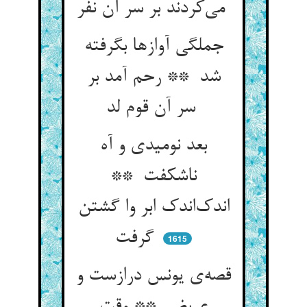
می‌کردند بر سر آن نفر
جملگی آوازها بگرفته
شد ** رحم آمد بر
سر آن قوم لد
بعد نومیدی و آه
ناشکفت **
اندک‌اندک ابر وا گشتن
گرفت
1615
قصه‌ی یونس درازست و