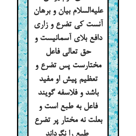
علیه‌السلام بیان و برهان
آنست کی تضرع و زاری
دافع بلای آسمانیست و
حق تعالی فاعل
مختارست پس تضرع و
تعظیم پیش او مفید
باشد و فلاسفه گویند
فاعل به طبع است و
بعلت نه مختار پر تضرع
طبع را نگرداند