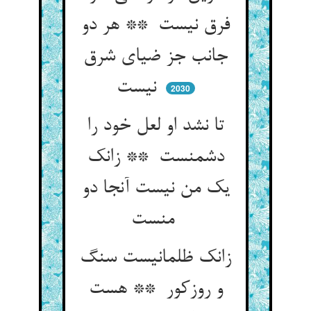
فرق نیست ** هر دو
جانب جز ضیای شرق
نیست
2030
تا نشد او لعل خود را
دشمنست ** زانک
یک من نیست آنجا دو
منست
زانک ظلمانیست سنگ
و روزکور ** هست