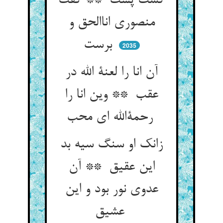
گشت پست ** گفت
منصوری اناالحق و
برست
2035
آن انا را لعنة الله در
عقب ** وین انا را
رحمةالله ای محب
زانک او سنگ سیه بد
این عقیق ** آن
عدوی نور بود و این
عشیق