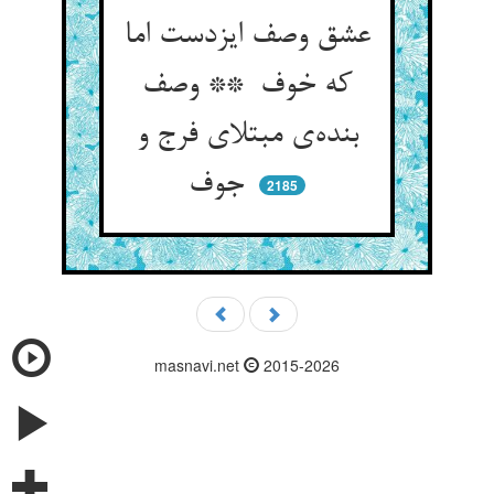
عشق وصف ایزدست اما
که خوف ** وصف
بنده‌ی مبتلای فرج و
جوف
2185
masnavi.net
2015-2026