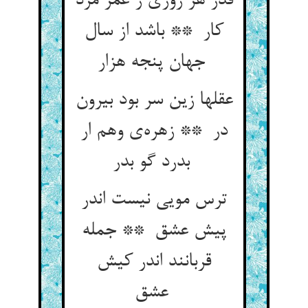
قدر هر روزی ز عمر مرد
کار ** باشد از سال
جهان پنجه هزار
عقلها زین سر بود بیرون
در ** زهره‌ی وهم ار
بدرد گو بدر
ترس مویی نیست اندر
پیش عشق ** جمله
قربانند اندر کیش
عشق