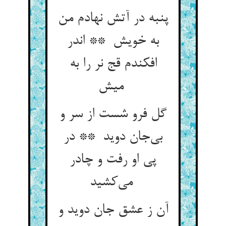
پنبه در آتش نهادم من
به خویش ** اندر
افکندم قج نر را به
میش
گل فرو شست از سر و
بی‌جان دوید ** در
پی او رفت و چادر
می‌کشید
آن ز عشق جان دوید و