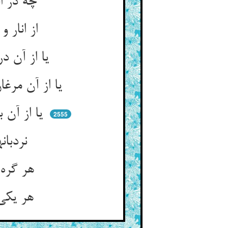
چه در افتادیم در دنبال خر ** از گلستان گوی و از گلهای تر
از انار و از ترنج و شاخ سیب ** وز شراب و شاهدان بی‌حساب
یا از آن دریا که موجش گوهرست ** گوهرش گوینده و بیناورست
یا از آن مرغان که گل‌چین می‌کنند ** بیضه‌ها زرین و سیمین می‌کنند
یا از آن بازان که کبکان پرورند ** هم نگون اشکم هم استان می‌پرند
2555
نردبانهاییست پنهان در جهان ** پایه پایه تا عنان آسمان
هر گره را نردبانی دیگرست ** هر روش را آسمانی دیگرست
هر یکی از حال دیگر بی‌خبر ** ملک با پهنا و بی‌پایان و سر