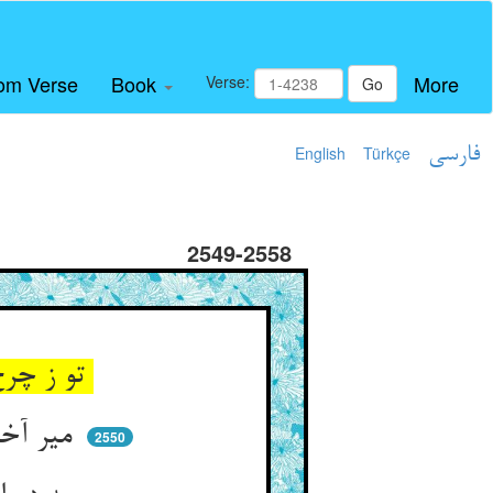
om Verse
Book
More
Verse:
Go
فارسی
Türkçe
English
2549-2558
تو ز چرخ و اختران هم برتری ** گرچه بهر مصلحت در آخری
میر آخر دیگر و خر دیگرست ** نه هر آنک اندر آخر شد خرست
2550