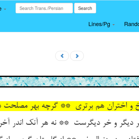
le
Search
Lines/Pg
Rand