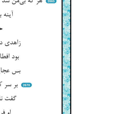
هر که بی‌من شد همه من‌ها خود اوست ** دوست جمله شد چو خود را نیست دوست
2665
آینه بی‌نقش شد یابد بها ** زانک شد حاکی جمله نقشها
حکایت شیخ محمد سررزی غزنوی قدس الله سره
زاهدی در غزنی از دانش مزی ** بد محمد نام و کفیت سررزی
بود افطارش سر رز هر شبی ** هفت سال او دایم اندر مطلبی
بس عجایب دید از شاه وجود ** لیک مقصودش جمال شاه بود
بر سر که رفت آن از خویش سیر ** گفت بنما یا فتادم من به زیر
2670
گفت نامد مهلت آن مکرمت ** ور فرو افتی نمیری نکشمت
او فرو افکند خود را از وداد ** در میان عمق آبی اوفتاد