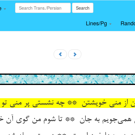
le
Search
Lines/Pg
Rand