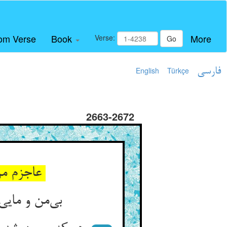
om Verse
Book
More
Verse:
Go
فارسی
Türkçe
English
2663-2672
عاجزم من از منی خویشتن ** چه نشستی پر منی تو پیش من
بی‌من و مایی همی‌جویم به جان ** تا شوم من گوی آن خوش صولجان