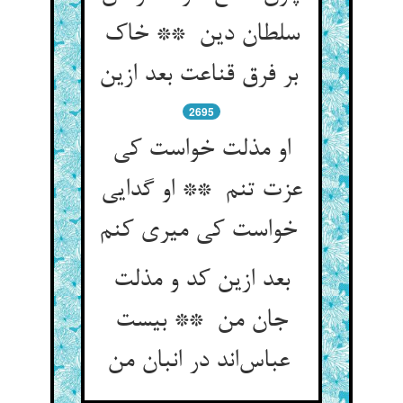
سلطان دین ** خاک
بر فرق قناعت بعد ازین
2695
او مذلت خواست کی
عزت تنم ** او گدایی
خواست کی میری کنم
بعد ازین کد و مذلت
جان من ** بیست
عباس‌اند در انبان من