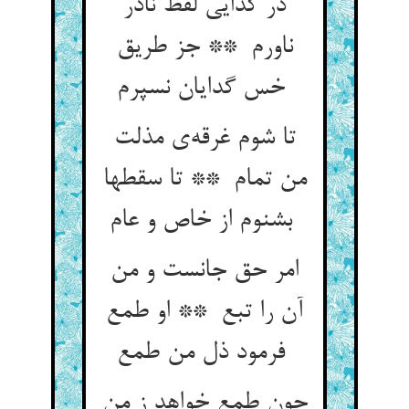
در گدایی لفظ نادر
ناورم ** جز طریق
خس گدایان نسپرم
تا شوم غرقه‌ی مذلت
من تمام ** تا سقطها
بشنوم از خاص و عام
امر حق جانست و من
آن را تبع ** او طمع
فرمود ذل من طمع
چون طمع خواهد ز من