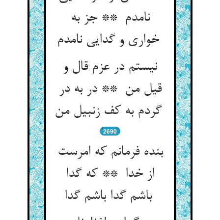
نامدم ** جز به
خواری و گدایی نامدم
نیستم در عزم قال و
قیل من ** در به در
گردم به کف زنبیل من
2690
بنده فرمانم که امرست
از خدا ** که گدا
باشم گدا باشم گدا