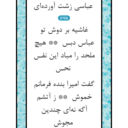
عباسی زشت آورده‌ای
2755
غاشیه بر دوش تو
عباس دبس ** هیچ
ملحد را مباد این نفس
نحس
گفت امیرا بنده فرمانم
خموش ** ز آتشم
آگه نه‌ای چندین
مجوش