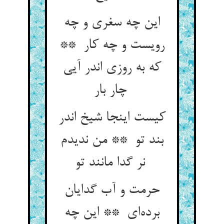
این چه سغری و چه
رویست و چه کار **
که به روزی اندر آیی
چار بار
کیست اینجا شیخ اندر
بند تو ** من ندیدم
نر گدا مانند تو
حرمت و آب گدایان
برده‌ای ** این چه