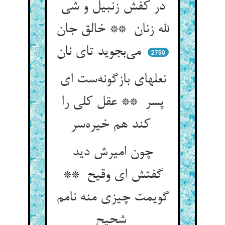
در کفش زنبیل و شی
لله زنان ** خالق جان
می‌بجوید تای نان
2750
نعلهای بازگونه‌ست ای
پسر ** عقل کلی را
کند هم خیره‌سر
چون امیرش دید
گفتش ای وقیح **
گویمت چیزی منه نامم
شحیح