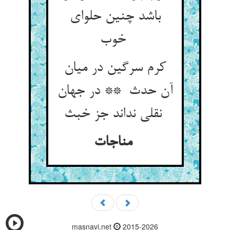
باشد چنین حلوای
خوب
کرم سرگین در میان
آن حدث ** در جهان
نقلی نداند جز خبث
مناجات
masnavi.net
2015-2026