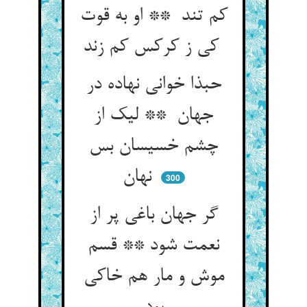
کم تند ** او به قوت
کی ز کرکس کم زند
حبذا خوانی نهاده در
جهان ** لیک از
چشم خسیسان بس
نهان
300
گر جهان باغی پر از
نعمت شود ** قسم
موش و مار هم خاکی