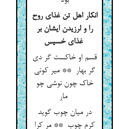
بود
انکار اهل تن غذای روح
را و لرزیدن ایشان بر
غذای خسیس
قسم او خاکست گر دی
گر بهار ** میر کونی
خاک چون نوشی چو
مار
در میان چوب گوید
کرم چوب ** مر کرا