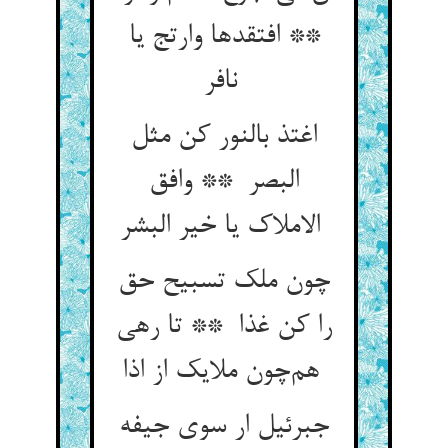
** افتقدها وارتج یا
نافر
اغتذ بالنور کن مثل
البصر ** وافق
الاملاک یا خیر البشر
چون ملک تسبیح حق
را کن غذا ** تا رهی
هم‌چون ملایک از اذا
جبرئیل ار سوی جیفه