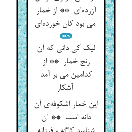
آزرده‌ای ** از خمار
می بود کان خورده‌ای
3975
لیک کی دانی که آن
رنج خمار ** از
کدامین می بر آمد
آشکار
این خمار اشکوفه‌ی آن
دانه است ** آن
شناسد کاگه و فرزانه