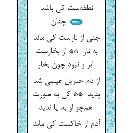
نطفه‌ست کی باشد
چنان
3980
جنی از نارست کی ماند
به نار ** از بخارست
ابر و نبود چون بخار
از دم جبریل عیسی شد
پدید ** کی به صورت
هم‌چو او بد یا ندید
آدم از خاکست کی ماند