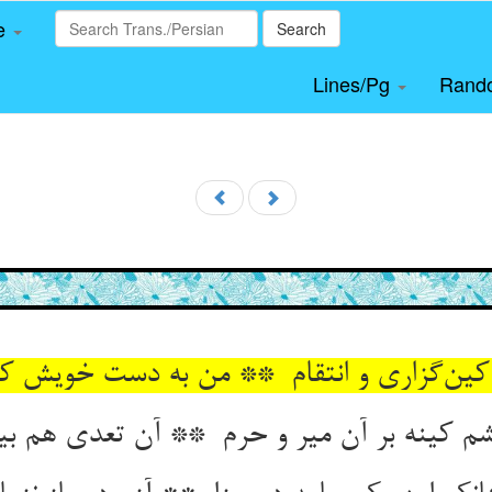
le
Search
Lines/Pg
Rand