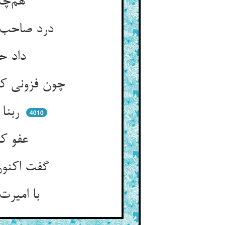
هم‌چنانک این یک بیامد در جزا ** آزمودم باز نزمایم ورا
درد صاحب موصلم گردن شکست ** من نیارم این دگر را نیز خست
داد حق‌مان از مکافات آگهی ** گفت ان عدتم به عدنا به
چون فزونی کردن اینجا سود نیست ** غیر صبر و مرحمت محمود نیست
ربنا انا ظلمنا سهو رفت ** رحمتی کن ای رحیمیهات رفت
4010
عفو کردم تو هم از من عفو کن ** از گناه نو ز زلات کهن
گفت اکنون ای کنیزک وا مگو ** این سخن را که شنیدم من ز تو
با امیرت جفت خواهم کرد من ** الله الله زین حکایت دم مزن