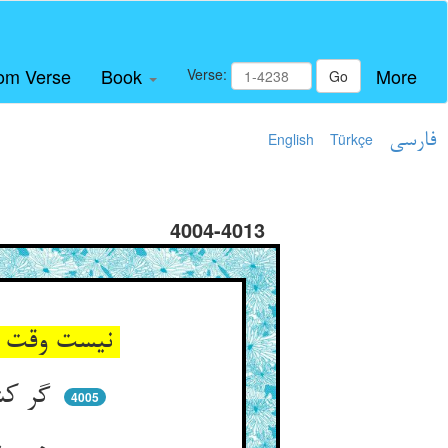
om Verse
Book
More
Verse:
Go
فارسی
Türkçe
English
4004-4013
نیست وقت کین‌گزاری و انتقام ** من به دست خویش کردم کار خام
گر کشم کینه بر آن میر و حرم ** آن تعدی هم بیاید بر سرم
4005