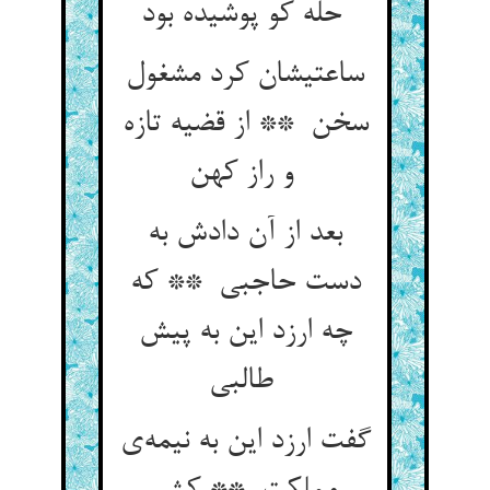
حله کو پوشیده بود
ساعتیشان کرد مشغول
سخن ** از قضیه تازه
و راز کهن
بعد از آن دادش به
دست حاجبی ** که
چه ارزد این به پیش
طالبی
گفت ارزد این به نیمه‌ی