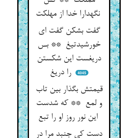
مملکت ** کش
نگهدارا خدا از مهلکت
گفت بشکن گفت ای
خورشیدتیغ ** بس
دریغست این شکستن
را دریغ
4045
قیمتش بگذار بین تاب
و لمع ** که شدست
این نور روز او را تبع
دست کی جنبد مرا در