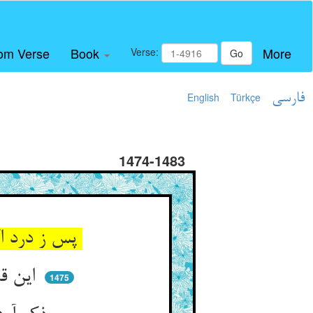
om Verse
Book
More
Verse:
Go
فارسی
Türkçe
English
1474-1483
پس ز درد اکنون شکایت بر مدار ** کوست سوی نیست اسپی راهوار
این قدر گفتیم باقی فکر کن ** فکر اگر جامد بود رو ذکر کن
1475