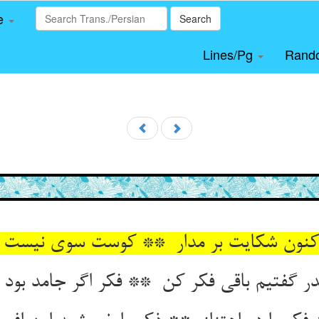
le
Search
Lines/Pg
Rand