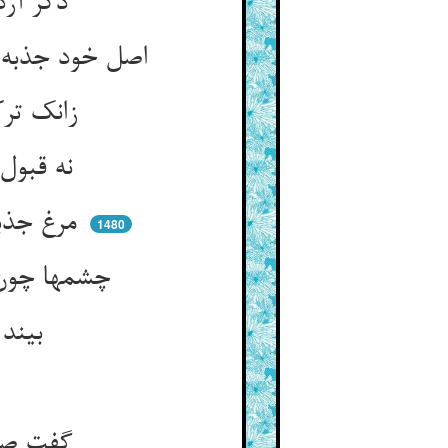
ذکر آرد فکر را در اهتزاز ** ذکر را خورشید این افسرده ساز
اصل خود جذبه است لیک ای خواجه‌تاش ** کار کن موقوف آن جذبه مباش
زانک ترک کار چون نازی بود ** ناز کی در خورد جانبازی بود
نه قبول اندیش نه رد ای غلام ** امر را و نهی را می‌بین مدام
مرغ جذبه ناگهان پرد ز عش ** چون بدیدی صبح شمع آنگه بکش
1480
چشمها چون شد گذاره نور اوست ** مغزها می‌بیند او در عین پوست
بیند اندر ذره خورشید بقا ** بیند اندر قطره کل بحر را
گفت صوفی در قصاص یک قفا ** سر نشاید باد دادن از عمی