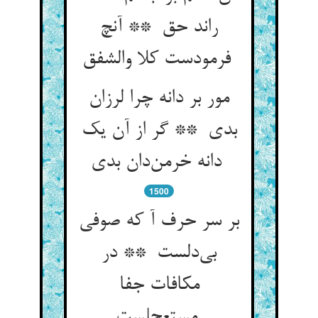
راند حق ** آنچ
فرمودست کلا والشفق
مور بر دانه چرا لرزان
بدی ** گر از آن یک
دانه خرمن‌دان بدی
1500
بر سر حرف آ که صوفی
بی‌دلست ** در
مکافات جفا
مستعجلست