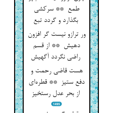
طمع ** سرکشی
بگذارد و گردد تبع
ور ترازو نیست گر افزون
دهیش ** از قسم
راضی نگردد آگهیش
هست قاضی رحمت و
دفع ستیز ** قطره‌ای
از بحر عدل رستخیز
1495