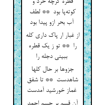
قطره گرچه خرد و
کوته‌پا بود ** لطف
آب بحر ازو پیدا بود
از غبار ار پاک داری کله
را ** تو ز یک قطره
ببینی دجله را
جزوها بر حال کلها
شاهدست ** تا شفق
غماز خورشید آمدست
آن قسم بر جسم احمد