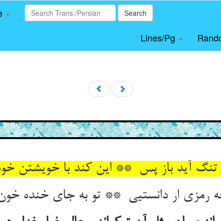
le
Search
Lines/Pg
Rand