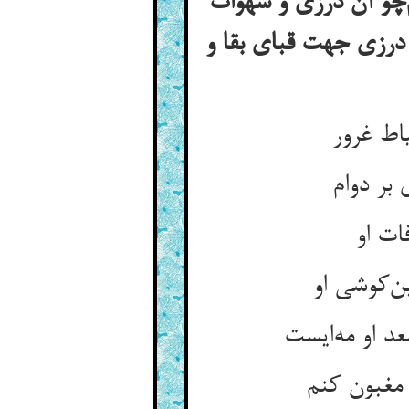
هم‌چو آن درزی و شهوات
درزی جهت قبای بقا و