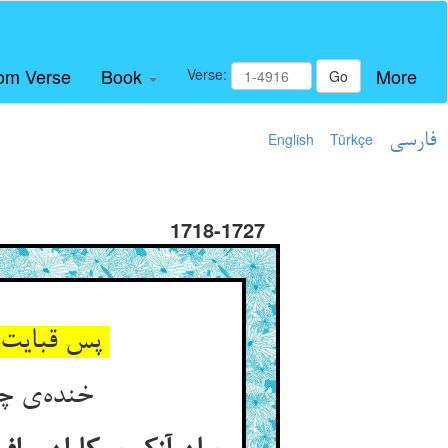
om Verse
Book
More
Verse:
Go
فارسی
Türkçe
English
1718-1727
پس قبایت تنگ آید باز پس ** این کند با خویشتن خود هیچ کس
خنده‌ی چه رمزی ار دانستیی ** تو به جای خنده خون بگرستیی