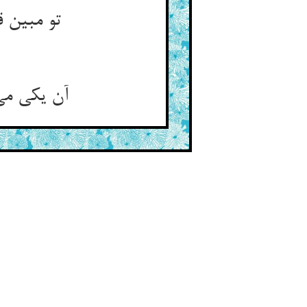
تو مبین قلابی این اختران ** عشق خود بر قلب‌زن بین ای مهان
آن یکی می‌شد به ره سوی دکان ** پیش ره را بسته دید او از زنان