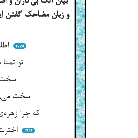
بیان آنک بی‌کاران و اف
و زبان مضاحک گفتن ای
اطلس عمرت به مقراض شهور ** برد پاره‌پاره خیاط غرور
1720
تو تمنا می‌بری که اختر مدام ** لاغ کردی سعد بودی بر دوام
سخت می‌تولی ز تربیعات او ** وز دلال و کینه و آفات او
سخت می‌رنجی ز خاموشی او ** وز نحوس و قبض و کین‌کوشی او
که چرا زهره‌ی طرب در رقص نیست ** بر سعود و رقص سعد او مه‌ایست
اخترت گوید که گر افزون کنم ** لاغ را پس کلیت مغبون کنم
1725