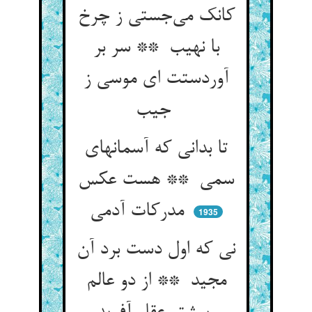
کانک می‌جستی ز چرخ
با نهیب ** سر بر
آوردستت ای موسی ز
جیب
تا بدانی که آسمانهای
سمی ** هست عکس
مدرکات آدمی
1935
نی که اول دست برد آن
مجید ** از دو عالم