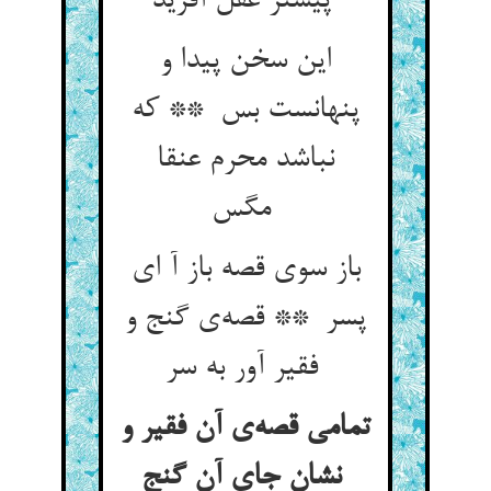
پیشتر عقل آفرید
این سخن پیدا و
پنهانست بس ** که
نباشد محرم عنقا
مگس
باز سوی قصه باز آ ای
پسر ** قصه‌ی گنج و
فقیر آور به سر
تمامی قصه‌ی آن فقیر و
نشان جای آن گنج