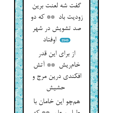
گفت شه لعنت برین
زودیت باد ** که دو
صد تشویش در شهر
اوفتاد
2545
از برای این قدر
خام‌ریش ** آتش
افکندی درین مرج و
حشیش
هم‌چو این خامان با