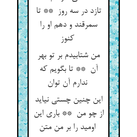
تازد در سه روز ** تا
سمرقند و دهم او را
کنوز
من شتابیدم بر تو بهر
آن ** تا بگویم که
ندارم آن توان
این چنین چستی نیاید
از چو من ** باری این
اومید را بر من متن