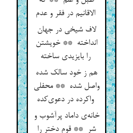
طبل و علم ** که
الاقانیم در فقر و عدم
لاف شیخی در جهان
انداخته ** خویشتن
را بایزیدی ساخته
هم ز خود سالک شده
واصل شده ** محفلی
واکرده در دعوی‌کده
خانه‌ی داماد پرآشوب و
شر ** قوم دختر را