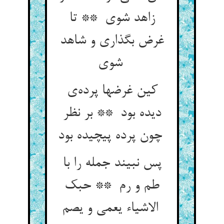
زاهد شوی ** تا
غرض بگذاری و شاهد
شوی
کین غرضها پرده‌ی
دیده بود ** بر نظر
چون پرده پیچیده بود
پس نبیند جمله را با
طم و رم ** حبک
الاشیاء یعمی و یصم