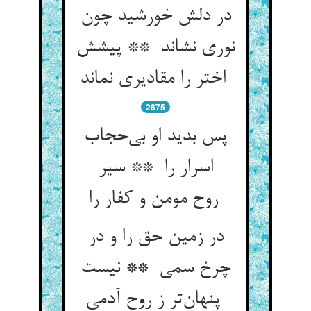
در دلش خورشید چون
نوری نشاند ** پیشش
اختر را مقادیری نماند
2875
پس بدید او بی‌حجاب
اسرار را ** سیر
روح مومن و کفار را
در زمین حق را و در
چرخ سمی ** نیست
پنهان‌تر ز روح آدمی