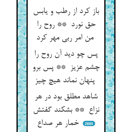
باز کرد از رطب و یابس
حق نورد ** روح را
من امر ربی مهر کرد
پس چو دید آن روح را
چشم عزیز ** پس برو
پنهان نماند هیچ چیز
شاهد مطلق بود در هر
نزاع ** بشکند گفتش
خمار هر صداع
2880