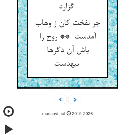
گزارد
جز نفخت کان ز وهاب
آمدست ** روح را
باش آن دگرها
بیهدست
masnavi.net
2015-2026