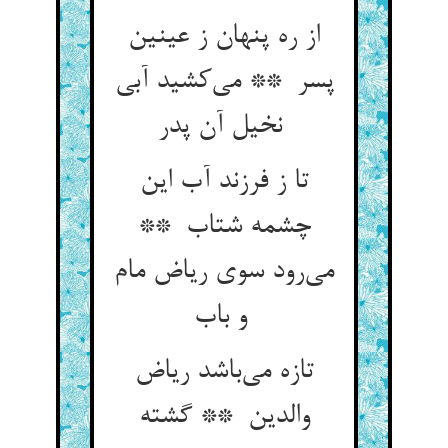
از ره پنهان ز عینین
پسر ** می‌کشید آبی
نخیل آن پدر
تا ز فرزند آب این
چشمه شتاب **
می‌رود سوی ریاض مام
و باب
تازه می‌باشد ریاض
والدین ** گشته