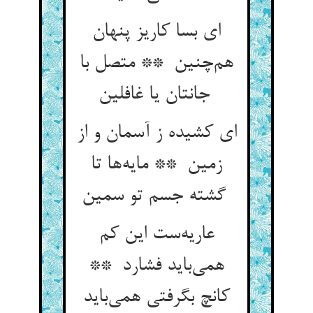
ای بسا کاریز پنهان
هم‌چنین ** متصل با
جانتان یا غافلین
ای کشیده ز آسمان و از
زمین ** مایه‌ها تا
گشته جسم تو سمین
عاریه‌ست این کم
همی‌باید فشارد **
کانچ بگرفتی همی‌باید