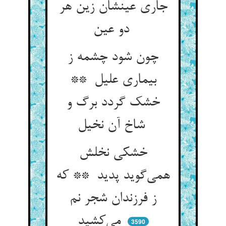
جاری عینشان زین هر
دو عین
چون شود چشمه ز
بیماری علیل **
خشک گردد برگ و
شاخ آن نخیل
خشکی نخلش
همی‌گوید پدید ** که
ز فرزندان شجر نم
می‌کشید
3590