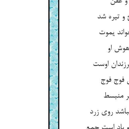
و تیره شد
هوش او
ر منبسط
باشد روی زرد