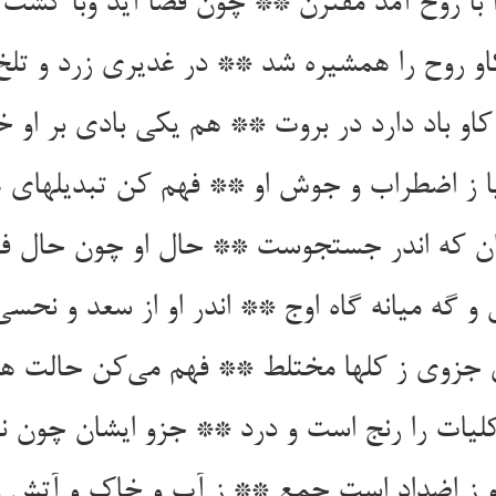
 روح را همشیره شد ** در غدیری زرد و تلخ 
ا ز اضطراب و جوش او ** فهم کن تبدیلهای 
ی جزوی ز کلها مختلط ** فهم می‌‌کن حالت ه
لیات را رنج است و درد ** جزو ایشان چون ن