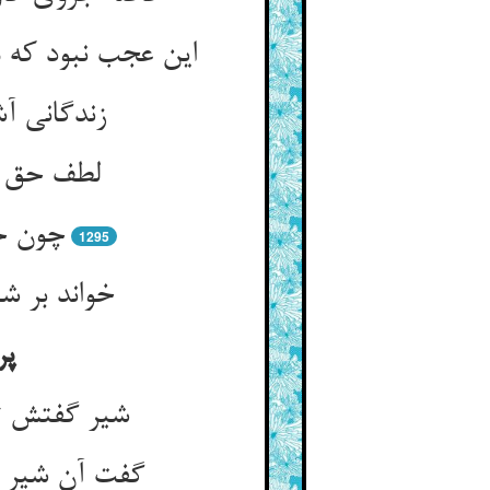
لطف حق ای
چون جه
1295
خواند بر شی