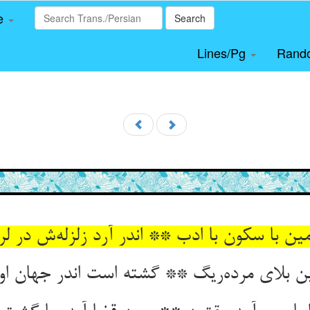
le
Search
Lines/Pg
Rand