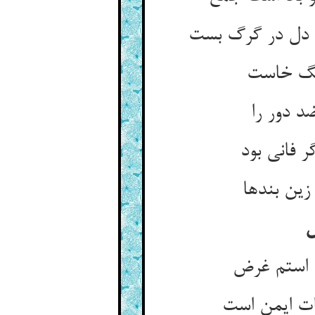
د دور را
 فانی بود
 زین بندها