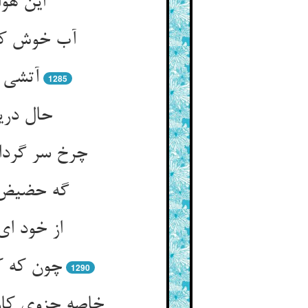
آب خوش کاو
1285
حال دری
از خود ا
چون که ک
1290