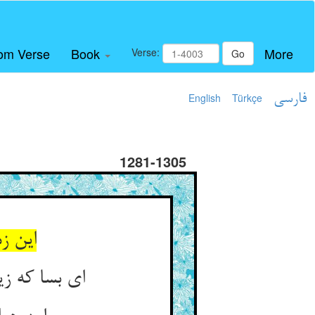
om Verse
Book
More
Verse:
Go
فارسی
Türkçe
English
1281-1305