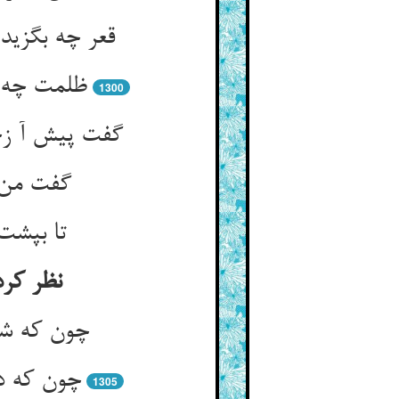
1300
نظر کرد
چون که شیر
1305