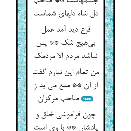
جسمهاست ** صاحب
فرع دید آمد عمل
بی‌‌هیچ شک ** پس
من تمام این نیارم گفت
از آن ** منع می‌‌آید ز
1680
چون فراموشی خلق و
یادشان ** با وی است