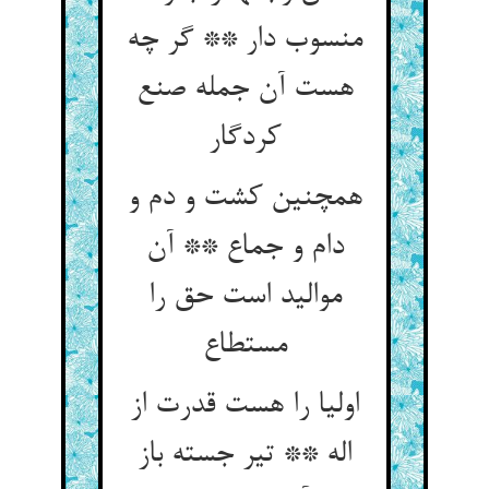
منسوب دار ** گر چه
هست آن جمله صنع
کردگار
همچنین کشت و دم و
دام و جماع ** آن
موالید است حق را
اولیا را هست قدرت از
اله ** تیر جسته باز