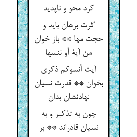
کرد محو و ناپدید
گرت برهان باید و
حجت مها ** باز خوان
من آية أو ننسها
آیت أنسوکم ذکری
بخوان ** قدرت نسیان
چون به تذکیر و به
نسیان قادراند ** بر