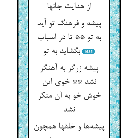
از هدایت جانها
پیشه و فرهنگ تو آید
به تو ** تا در اسباب
بگشاید به تو
1685
پیشه زرگر به آهنگر
نشد ** خوی این
خوش خو به آن منکر
نشد
پیشه‌‌ها و خلقها همچون