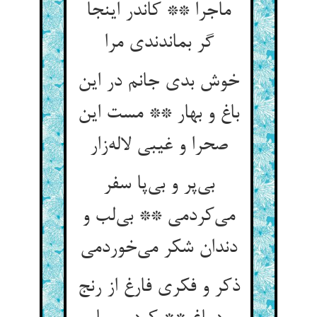
ماجرا ** کاندر اینجا
گر بماندندی مرا
خوش بدی جانم در این
باغ و بهار ** مست این
صحرا و غیبی لاله‌‌زار
بی‌‌پر و بی‌‌پا سفر
می‌‌کردمی ** بی‌‌لب و
ذکر و فکری فارغ از رنج