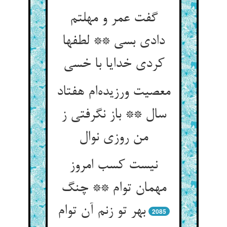
گفت عمر و مهلتم
دادی بسی ** لطفها
معصیت ورزیده‌‌ام هفتاد
سال ** باز نگرفتی ز
نیست کسب امروز
مهمان توام ** چنگ
2085