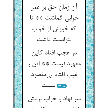
آن زمان حق بر عمر
خوابی گماشت ** تا
که خویش از خواب
در عجب افتاد کاین
معهود نیست ** این ز
غیب افتاد بی‌‌مقصود
2105
سر نهاد و خواب بردش