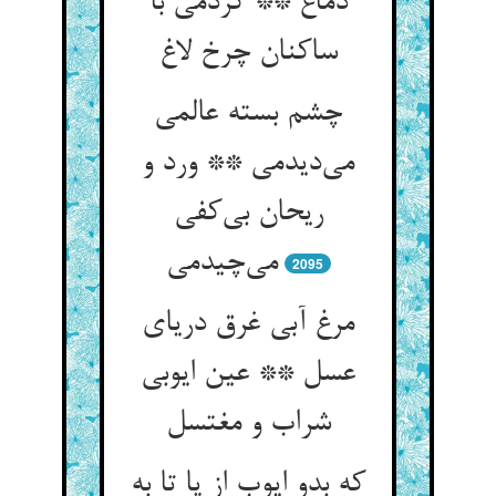
دماغ ** کردمی با
چشم بسته عالمی
می‌‌دیدمی ** ورد و
ریحان بی‌‌کفی
2095
مرغ آبی غرق دریای
عسل ** عین ایوبی
که بدو ایوب از پا تا به