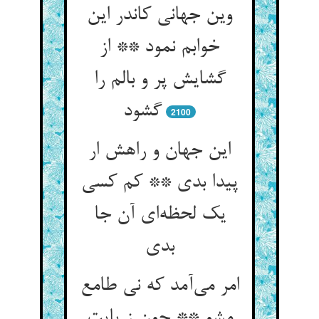
وین جهانی کاندر این
خوابم نمود ** از
گشایش پر و بالم را
گشود
2100
این جهان و راهش ار
پیدا بدی ** کم کسی
یک لحظه‌‌ای آن جا
امر می‌‌آمد که نی طامع
مشو ** چون ز پایت