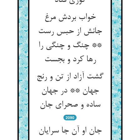
گوری فتاد
خواب بردش مرغ
جانش از حبس رست
** چنگ و چنگی را
گشت آزاد از تن و رنج
جهان ** در جهان
2090
جان او آن جا سرایان