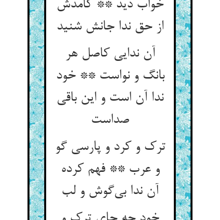
خواب دید ** کامدش
از حق ندا جانش شنید
آن ندایی کاصل هر
بانگ و نواست ** خود
ندا آن است و این باقی
ترک و کرد و پارسی گو
و عرب ** فهم کرده
خود چه جای ترک و