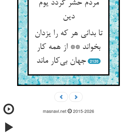
مردم حشر گردد یوم
تا بدانی هر که را یزدان
بخواند ** از همه کار
جهان بی‌‌کار ماند
2120
masnavi.net
2015-2026