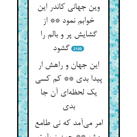
وین جهانی کاندر این
خوابم نمود ** از
گشایش پر و بالم را
گشود
2100
این جهان و راهش ار
پیدا بدی ** کم کسی
یک لحظه‌‌ای آن جا
امر می‌‌آمد که نی طامع