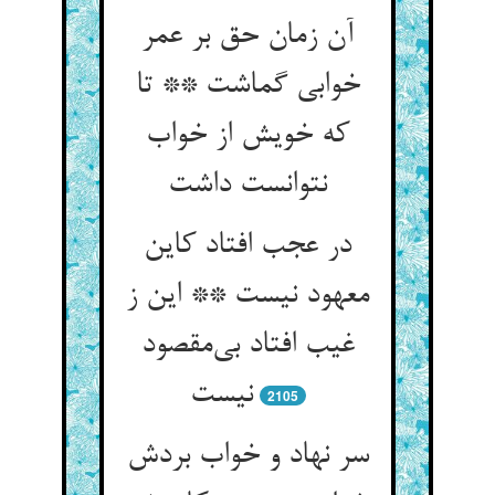
آن زمان حق بر عمر
خوابی گماشت ** تا
که خویش از خواب
در عجب افتاد کاین
معهود نیست ** این ز
غیب افتاد بی‌‌مقصود
2105
سر نهاد و خواب بردش