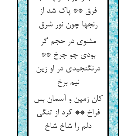
فرق ** پاک شد از
مثنوی در حجم گر
بودی چو چرخ **
درنگنجیدی در او زین
کان زمین و آسمان بس
فراخ ** کرد از تنگی