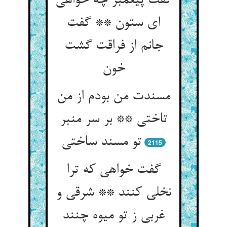
گفت پیغمبر چه خواهی
ای ستون ** گفت
جانم از فراقت گشت
مسندت من بودم از من
تاختی ** بر سر منبر
2115
گفت خواهی که ترا
نخلی کنند ** شرقی و
غربی ز تو میوه چنند