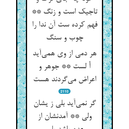
تاجیک است و زنگ **
فهم کرده ست آن ندا را
هر دمی از وی همی‌‌آید
أ لست ** جوهر و
2110
گر نمی‌‌آید بلی‌‌ ز یشان
ولی ** آمدنشان از