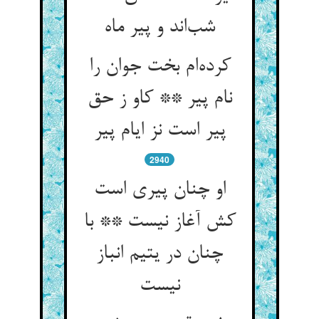
کرده‌‌ام بخت جوان را
نام پیر ** کاو ز حق
پیر است نز ایام پیر
2940
او چنان پیری است
کش آغاز نیست ** با
چنان در یتیم انباز