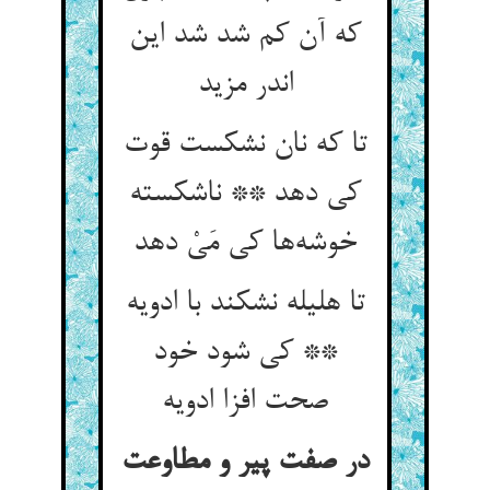
که آن کم شد شد این
اندر مزید
تا که نان نشکست قوت
کی دهد ** ناشکسته
خوشه‌ها کی مَیْ دهد
تا هلیله نشکند با ادویه
** کی شود خود
در صفت پیر و مطاوعت