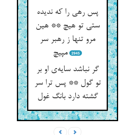
پس رهی را که ندیده
ستی تو هیچ ** هین
مرو تنها ز رهبر سر
2945
گر نباشد سایه‌‌ی او بر
تو گول ** پس ترا سر