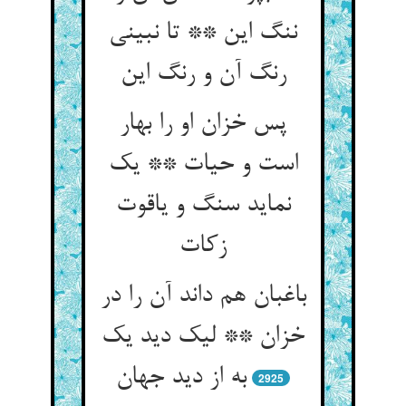
ننگ این ** تا نبینی
پس خزان او را بهار
است و حیات ** یک
نماید سنگ و یاقوت
باغبان هم داند آن را در
خزان ** لیک دید یک
2925