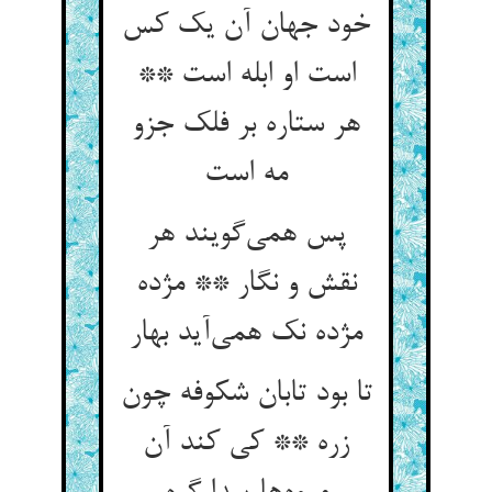
خود جهان آن یک کس
است او ابله است **
هر ستاره بر فلک جزو
پس همی‌‌گویند هر
نقش و نگار ** مژده
مژده نک همی‌‌آید بهار
تا بود تابان شکوفه چون
زره ** کی کند آن