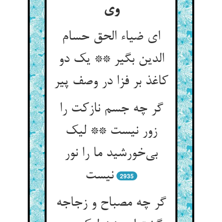
ای ضیاء الحق حسام
الدین بگیر ** یک دو
کاغذ بر فزا در وصف پیر
گر چه جسم نازکت را
زور نیست ** لیک
بی‌‌خورشید ما را نور
2935
گر چه مصباح و زجاجه