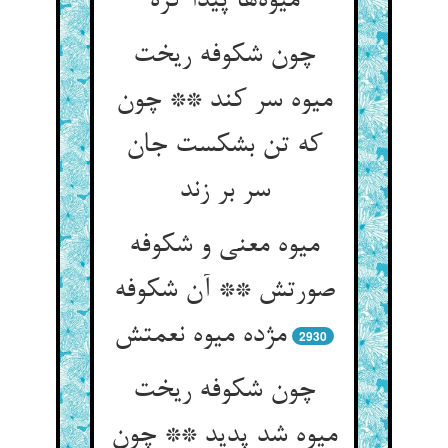
چون شکوفه ریخت
میوه سر کند ** چون
که تن بشکست جان
سر بر زند
میوه معنی و شکوفه
صورتش ** آن شکوفه
2930
چون شکوفه ریخت
میوه شد پدید ** چون