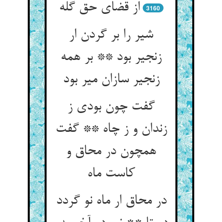
3160
شیر را بر گردن ار
زنجیر بود ** بر همه
زنجیر سازان میر بود
گفت چون بودی ز
زندان و ز چاه ** گفت
همچون در محاق و
در محاق ار ماه نو گردد