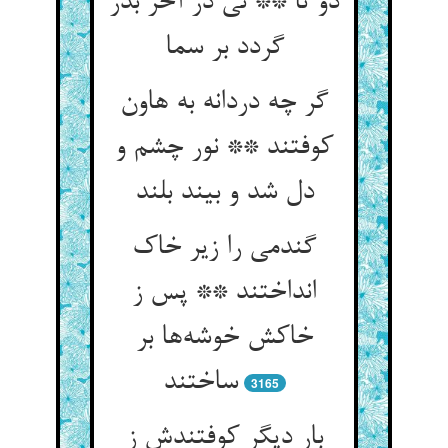
دو تا ** نی در آخر بدر
گردد بر سما
گر چه دردانه به هاون
کوفتند ** نور چشم و
دل شد و بیند بلند
گندمی را زیر خاک
انداختند ** پس ز
خاکش خوشه‌‌ها بر
ساختند
3165
بار دیگر کوفتندش ز