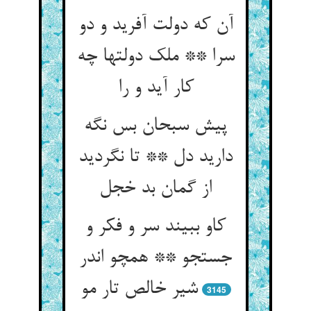
آن که دولت آفرید و دو
سرا ** ملک دولتها چه
کار آید و را
پیش سبحان بس نگه
دارید دل ** تا نگردید
کاو ببیند سر و فکر و
جستجو ** همچو اندر
شیر خالص تار مو
3145