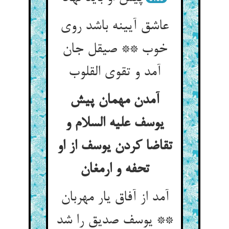
عاشق آیینه باشد روی
خوب ** صیقل جان
آمدن مهمان پیش
یوسف علیه السلام و
تقاضا کردن یوسف از او
آمد از آفاق یار مهربان
** یوسف صدیق را شد