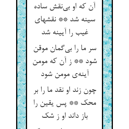
آن که او بی‌‌نقش ساده
سینه شد ** نقشهای
غیب را آیینه شد
سر ما را بی‌‌گمان موقن
شود ** ز آن که مومن
آینه‌‌ی مومن شود
چون زند او نقد ما را بر
محک ** پس یقین را