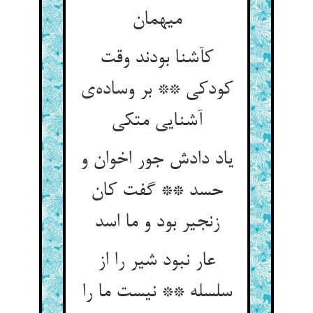
کآشنا بودند وقت
کودکی ** بر وساده‌‌ی
یاد دادش جور اخوان و
حسد ** گفت کان
زنجیر بود و ما اسد
عار نبود شیر را از
سلسله ** نیست ما را