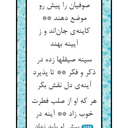
صوفیان را پیش رو
موضع دهند **
کاینه‌‌ی جان‌‌اند و ز
آیینه بهند
سینه صیقلها زده در
ذکر و فکر ** تا پذیرد
آینه‌‌ی دل نقش بکر
هر که او از صلب فطرت
خوب زاد ** آینه در
پیش او باید نهاد
3155