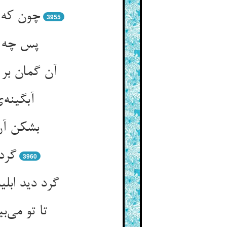
3955
آن گمان بر
بشکن آن 
3960
تا تو می‌