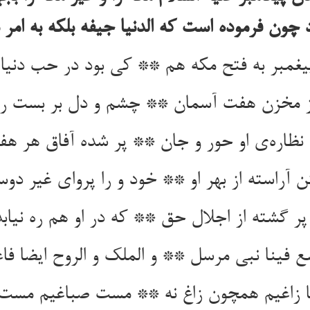
د چون فرموده است که الدنیا جیفه بلکه به امر ب
 آراسته از بهر او ** خود و را پروای غیر دو
ع فینا نبی مرسل ** و الملک و الروح ایضا فاع