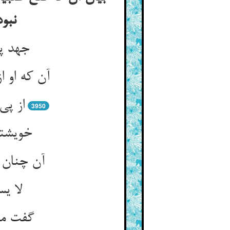
نبو
3950
خویشتن
لا یس