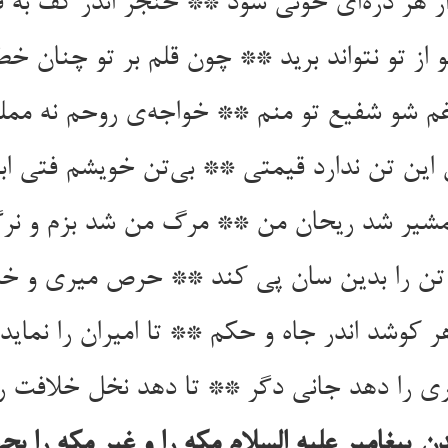
ر هر ذره‌‌ای خونی شود ** خنجر اندر کف به ق
از تو نتواند برید ** چون قلم بر تو چنان 
 تن را بدین سان پی کند ** حرص میری و خ
یری را دهد جانی دگر ** تا دهد نخل خلافت را
ن پیغامبر علیه السلام مکه را و غیر مکه را 