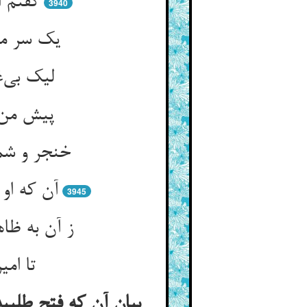
گفتم ا
3940
یک سر مو 
آن که او
3945
تا ام
بیان آن که فتح طلبید