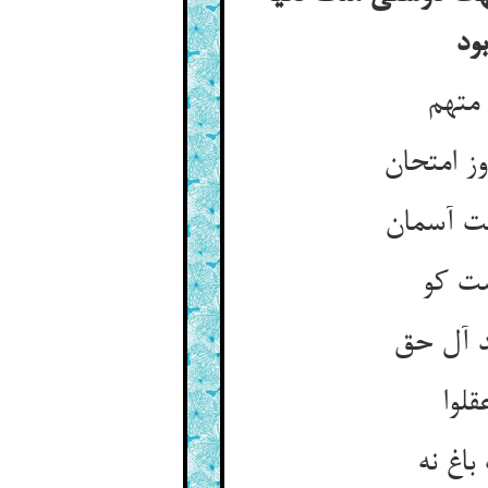
ود
ست کو
قلوا