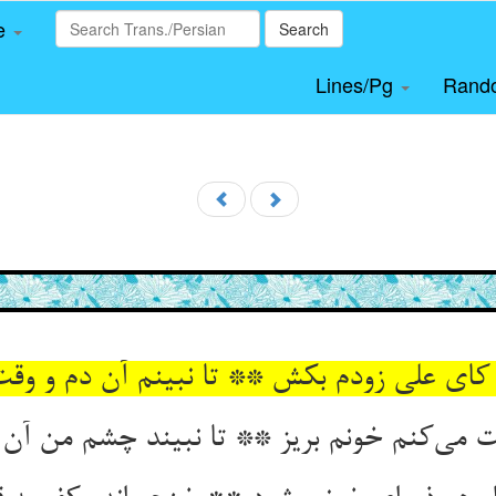
le
Search
Lines/Pg
Rand
 می‌‌کنم خونم بریز ** تا نبیند چشم من آن