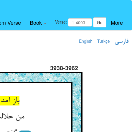
om Verse
Book
More
Verse:
Go
فارسی
Türkçe
English
3938-3962
من حلالت