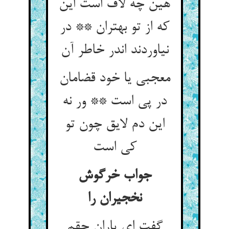
هین چه لاف است این
که از تو بهتران ** در
معجبی یا خود قضامان
در پی است ** ور نه
این دم لایق چون تو
جواب خرگوش
نخجیران را
گفت ای یاران حقم