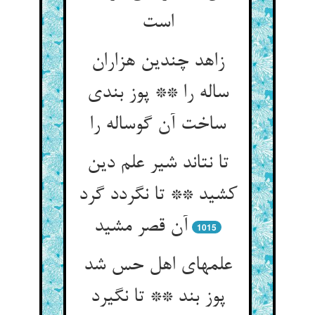
زاهد چندین هزاران
ساله را ** پوز بندی
ساخت آن گوساله را
تا نتاند شیر علم دین
کشید ** تا نگردد گرد
آن قصر مشید
1015
علمهای اهل حس شد
پوز بند ** تا نگیرد