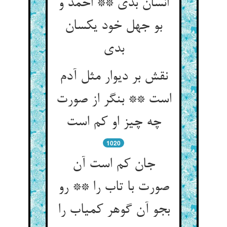
انسان بدی ** احمد و
بو جهل خود یکسان
نقش بر دیوار مثل آدم
است ** بنگر از صورت
1020
جان کم است آن
صورت با تاب را ** رو
بجو آن گوهر کمیاب را