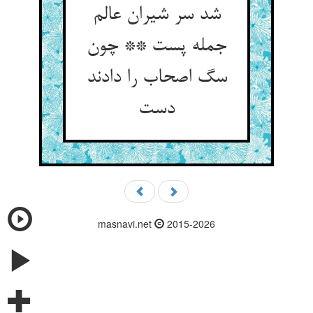
شد سر شیران عالم
جمله پست ** چون
سگ اصحاب را دادند
masnavi.net
2015-2026