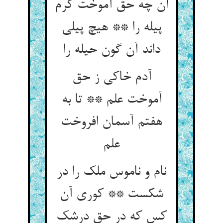
آن چه حق آموخت کرم
پیله را ** هیچ پیلی
داند آن گون حیله را
آدم خاکی ز حق
آموخت علم ** تا به
هفتم آسمان افروخت
نام و ناموس ملک را در
شکست ** کوری آن
کس که در حق درشک