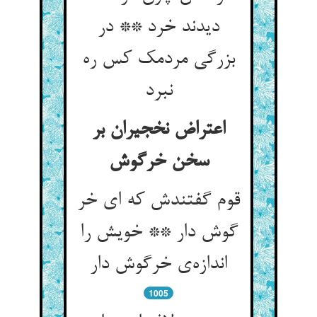
دیدند خرد ** در
بزرگی مردمک کس ره
نبرد
اعتراض نخجیران بر
قوم گفتندش که ای خر
گوش دار ** خویش را
اندازه‌‌ی خرگوش دار
1005