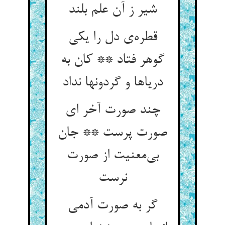
شیر ز آن علم بلند
قطره‌‌ی دل را یکی
گوهر فتاد ** کان به
دریاها و گردونها نداد
چند صورت آخر ای
صورت پرست ** جان
بی‌‌معنیت از صورت
گر به صورت آدمی