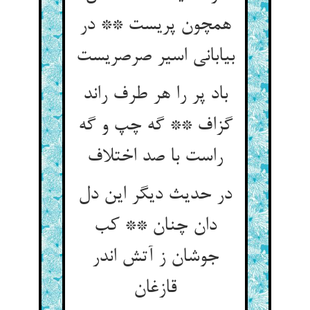
همچون پریست ** در
بیابانی اسیر صرصریست
باد پر را هر طرف راند
گزاف ** گه چپ و گه
راست با صد اختلاف
در حدیث دیگر این دل
دان چنان ** کب
جوشان ز آتش اندر
قازغان