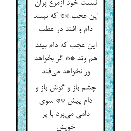
نیست خود ازمرغ پران
این عجب ** که نبیند
دام و افتد در عطب
این عجب که دام بیند
هم وتد ** گر بخواهد
ور نخواهد می‌فتد
چشم باز و گوش باز و
دام پیش ** سوی
دامی می‌پرد با پر
خویش