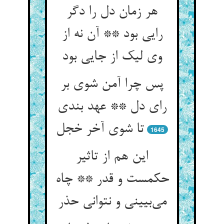
هر زمان دل را دگر
رایی بود ** آن نه از
وی لیک از جایی بود
پس چرا آمن شوی بر
رای دل ** عهد بندی
تا شوی آخر خجل
1645
این هم از تاثیر
حکمست و قدر ** چاه
می‌بیینی و نتوانی حذر