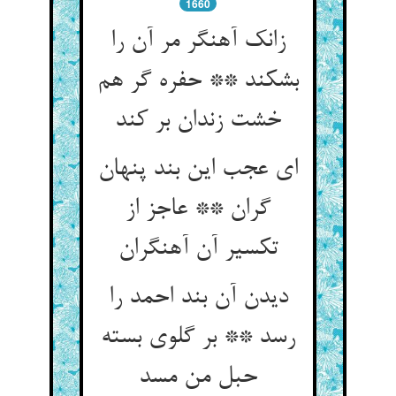
1660
زانک آهنگر مر آن را
بشکند ** حفره گر هم
خشت زندان بر کند
ای عجب این بند پنهان
گران ** عاجز از
تکسیر آن آهنگران
دیدن آن بند احمد را
رسد ** بر گلوی بسته
حبل من مسد