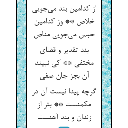
از کدامین بند می‌جویی
خلاص ** وز کدامین
حبس می‌جویی مناص
بند تقدیر و قضای
مختفی ** کی نبیند
آن بجز جان صفی
گرچه پیدا نیست آن در
مکمنست ** بتر از
زندان و بند آهنست