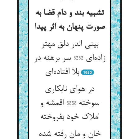
تشبیه بند و دام قضا به
صورت پنهان به اثر پیدا
بینی اندر دلق مهتر
زاده‌ای ** سر برهنه در
بلا افتاده‌ای
1650
در هوای نابکاری
سوخته ** اقمشه و
املاک خود بفروخته
خان و مان رفته شده