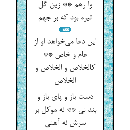
وا رهم ** زین گل
تیره بود که بر جهم
1655
این دعا می‌خواهد او از
عام و خاص **
کالخلاص و الخلاص و
الخلاص
دست باز و پای باز و
بند نی ** نه موکل بر
سرش نه آهنی