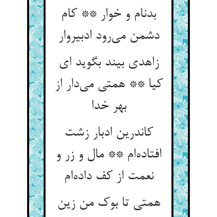
بدنام و خوار ** کام
دشمن می‌رود ادبیروار
زاهدی بیند بگوید ای
کیا ** همتی می‌دار از
بهر خدا
کاندرین ادبار زشت
افتاده‌ام ** مال و زر و
نعمت از کف داده‌ام
همتی تا بوک من زین