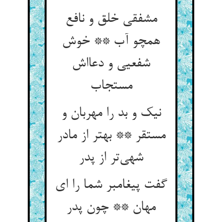
مشفقی خلق و نافع
همچو آب ** خوش
شفعیی و دعااش
مستجاب
نیک و بد را مهربان و
مستقر ** بهتر از مادر
شهی‌تر از پدر
گفت پیغامبر شما را ای
مهان ** چون پدر