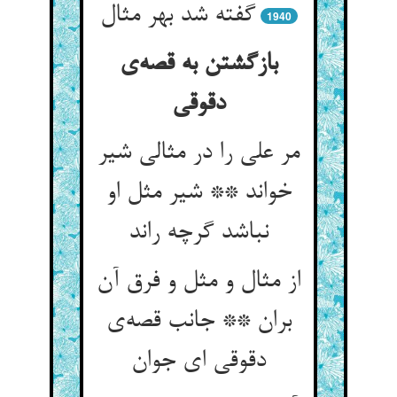
گفته شد بهر مثال
1940
بازگشتن به قصه‌ی
دقوقی
مر علی را در مثالی شیر
خواند ** شیر مثل او
نباشد گرچه راند
از مثال و مثل و فرق آن
بران ** جانب قصه‌ی
دقوقی ای جوان