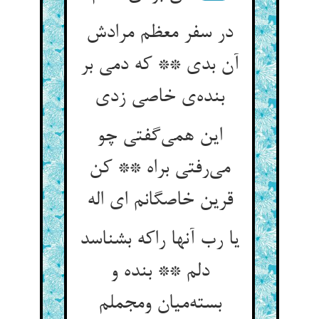
در سفر معظم مرادش
آن بدی ** که دمی بر
بنده‌ی خاصی زدی
این همی‌گفتی چو
می‌رفتی براه ** کن
قرین خاصگانم ای اله
یا رب آنها راکه بشناسد
دلم ** بنده و
بسته‌میان ومجملم