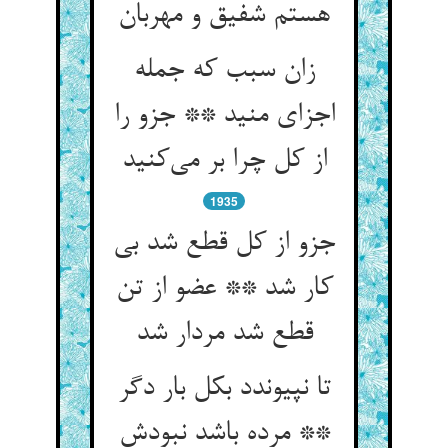
هستم شفیق و مهربان
زان سبب که جمله
اجزای منید ** جزو را
از کل چرا بر می‌کنید
1935
جزو از کل قطع شد بی
کار شد ** عضو از تن
قطع شد مردار شد
تا نپیوندد بکل بار دگر
** مرده باشد نبودش