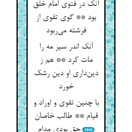
آنک در فتوی امام خلق
بود ** گوی تقوی از
فرشته می‌ربود
آنک اندر سیر مه را
مات کرد ** هم ز
دین‌داری او دین رشک
خورد
با چنین تقوی و اوراد و
قیام ** طالب خاصان
حق بودی مدام
1945