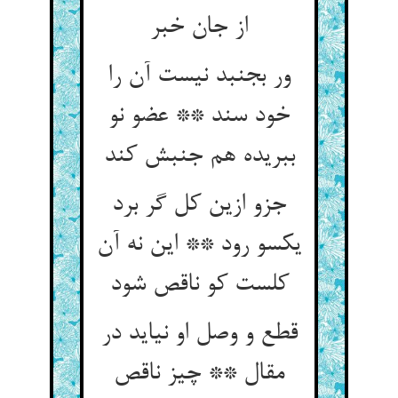
از جان خبر
ور بجنبد نیست آن را
خود سند ** عضو نو
ببریده هم جنبش کند
جزو ازین کل گر برد
یکسو رود ** این نه آن
کلست کو ناقص شود
قطع و وصل او نیاید در
مقال ** چیز ناقص