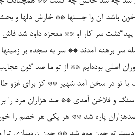
 شد چه شد حالش چه گشت ** همچنانک جوش
ن باشد آن وا جستها ** خارش دلها و بحث و
یداگشت سر کار او ** معجزه داود شد فاش و
ه سر برهنه آمدند ** سر به سجده بر زمینها م
ران اصلی بوده‌ایم ** از تو ما صد گون عجایب 
با تو در سخن آمد شهیر ** کز برای غزو طالو
 سنگ و فلاخن آمدی ** صد هزاران مرد را بر
هزاران پاره شد ** هر یکی هر خصم را خون
 دست تو چون موم شد ** چون زره‌سازی ترا م