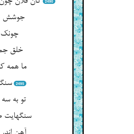
کان فلان چون
2490
جوشش خو
چونک پ
خلق جمل
ما همه کو
سنگ 
2495
تو به سه
سنگهایت صد
آهن اندر