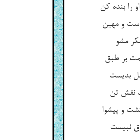
 را بنده کن
ست و مهین
کر مشو
مت بر طبق
صل بدیست
د نقش تن
گشت و پیشوا
اق نبیست