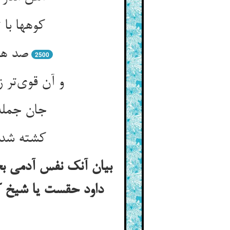
کوهها با 
صد هز
2500
و آن قوی‌تر
جان جمله
کشته شد ظ
بیان آنک نفس آدمی ب
داود حقست یا شیخ کی