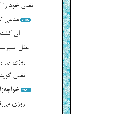
نفس خود را ک
مدعی گ
2505
آن کشند
عقل اسیرست
روزی بی ر
نفس گوید 
خواجه‌ز
2510
روزی بی‌ر