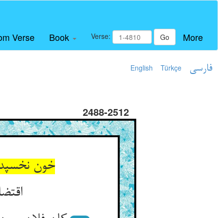
om Verse
Book
More
Verse:
Go
فارسی
Türkçe
English
2488-2512
خون نخسپد 
اقتضا