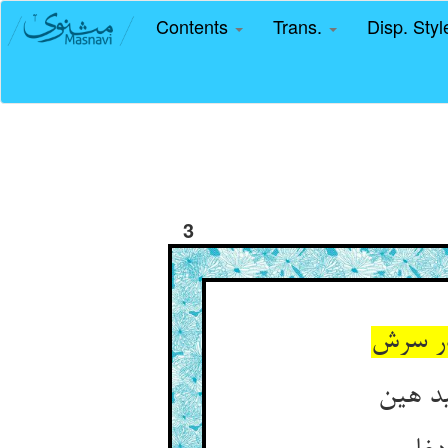
Contents
Trans.
Disp. Sty
3
در سرش
ید هین