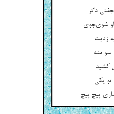
جفتی دگر
او شوی‌جوی
به زدیت
 سو منه
ش کشید
 تو یکی
اری پیچ پیچ