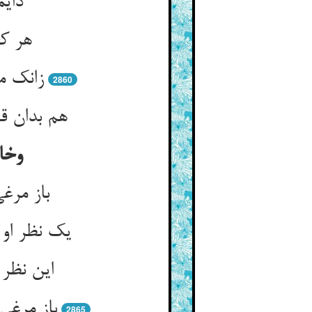
دایم
هر کج
زانک م
2860
هم بدان ق
وخا
باز مرغ
یک نظر او
این نظر 
باز مرغی
2865