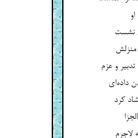
او
ی نشست
 منزلش
دبیر و عزم
ن داده‌ای
شاد کرد
لجزا
 لاجرم