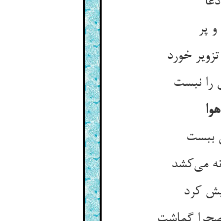
دغا
و پر
تزویر خورد
 را نبست
وا
ی ببست
ه می‌کشد
لیش کرد
 صحرا گماشت