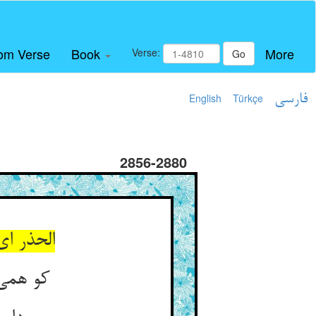
om Verse
Book
More
Verse:
Go
فارسی
Türkçe
English
2856-2880
الحذر ا
کو همی‌