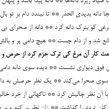
ا صیاد ریزد دانه‌ها ** دانه پیدا باشد و پنهان 
ا دانه بدیدی الحذر ** تا نبندد دام بر تو بال 
رغی کو بترک دانه کرد ** دانه از صحرای بی 
انع شد و از دام جست ** هیچ دامی پر و بالش
مت کار آن مرغ کی ترک حزم کرد از حرص و ه
ی فوق دیواری نشست ** دیده سوی دانه دام
 سوی صحرا می‌کند ** یک نظر حرصش به دان
با آن نظر چالیش کرد ** ناگهانی از خرد خا
 کان تردد را گذاشت ** زان نظر بر کند و بر