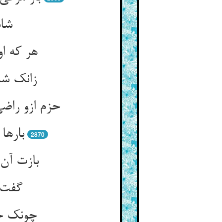
شاد
هر که ا
زانک شا
حزم ازو راض
بارها
2870
بازت آن 
گفت ا
چونک جف