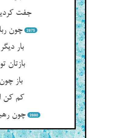
جفت کردیم
چون ربا
2875
بار دیگر
بازتان ت
باز چون
کم کن ای
چون رهید
2880