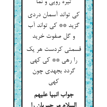
تیره رویی و نما
کی تواند آسمان دردی
گزید ** کی تواند آب
و گل صفوت خرید
قسمتی کردست هر یک
را رهی ** کی کهی
گردد بجهدی چون
کهی
جواب انبیا علیهم
السلام مر جبریان را