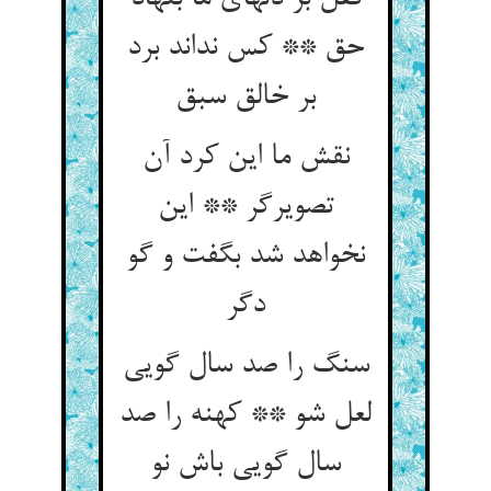
حق ** کس نداند برد
بر خالق سبق
نقش ما این کرد آن
تصویرگر ** این
نخواهد شد بگفت و گو
دگر
سنگ را صد سال گویی
لعل شو ** کهنه را صد
سال گویی باش نو