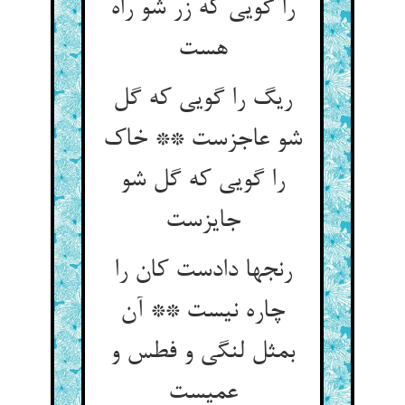
را گویی که زر شو راه
هست
ریگ را گویی که گل
شو عاجزست ** خاک
را گویی که گل شو
جایزست
رنجها دادست کان را
چاره نیست ** آن
بمثل لنگی و فطس و
عمیست