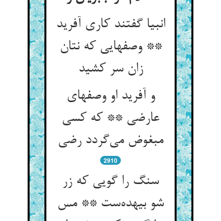
انبیا گفتند کاری آفرید
** وصفهایی که نتان
زان سر کشید
و آفرید او وصفهای
عارضی ** که کسی
مبغوض می‌گردد رضی
2910
سنگ را گویی که زر
شو بیهده‌ست ** مس