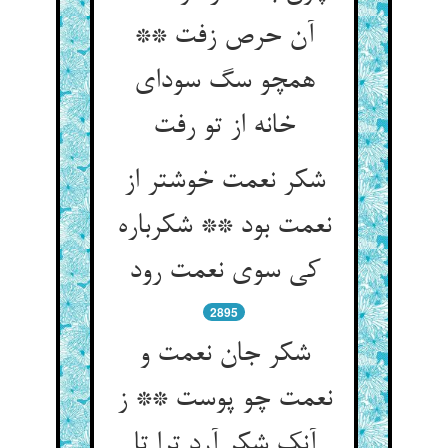
آن حرص زفت **
همچو سگ سودای
خانه از تو رفت
شکر نعمت خوشتر از
نعمت بود ** شکرباره
کی سوی نعمت رود
2895
شکر جان نعمت و
نعمت چو پوست ** ز
آنک شکر آرد ترا تا