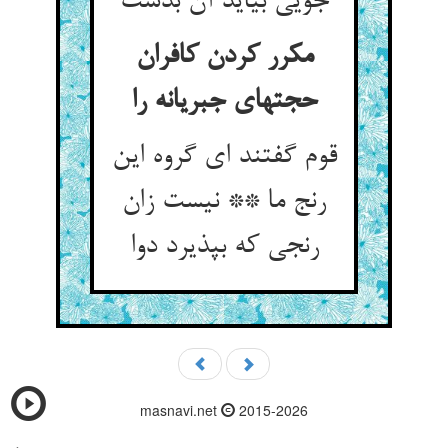
جویی بیاید آن بدست
مکرر کردن کافران
حجتهای جبریانه را
قوم گفتند ای گروه این
رنج ما ** نیست زان
رنجی که بپذیرد دوا
masnavi.net
2015-2026