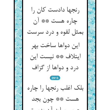
رنجها دادست کان را
چاره هست ** آن
بمثل لقوه و درد سرست
این دواها ساخت بهر
ایتلاف ** نیست این
درد و دواها از گزاف
2915
بلک اغلب رنجها را چاره
هست ** چون بجد