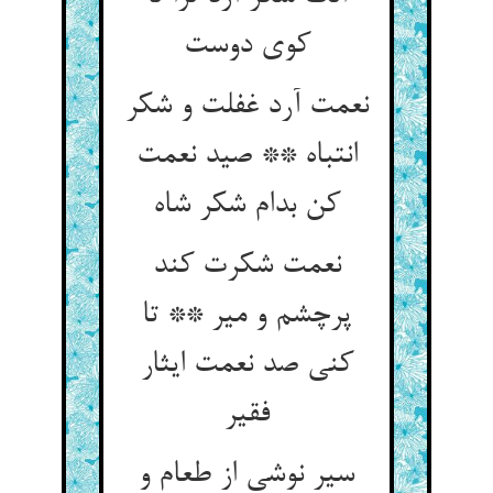
کوی دوست
نعمت آرد غفلت و شکر
انتباه ** صید نعمت
کن بدام شکر شاه
نعمت شکرت کند
پرچشم و میر ** تا
کنی صد نعمت ایثار
فقیر
سیر نوشی از طعام و