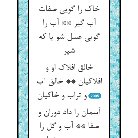
خاک را گویی صفات
آب گیر ** آب را
گویی عسل شو یا که
شیر
خالق افلاک او و
افلاکیان ** خالق آب
و تراب و خاکیان
2905
آسمان را داد دوران و
صفا ** آب و گل را