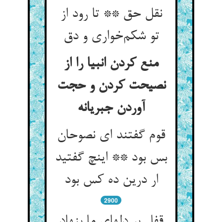
نقل حق ** تا رود از
تو شکم‌خواری و دق
منع کردن انبیا را از
نصیحت کردن و حجت
آوردن جبریانه
قوم گفتند ای نصوحان
بس بود ** اینچ گفتید
ار درین ده کس بود
2900
قفل بر دلهای ما بنهاد