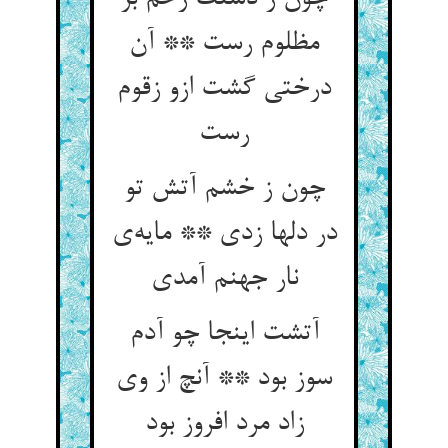
مظلوم رست ** آن
درختی گشت ازو زقوم
رست
چون ز خشم آتش تو
در دلها زدی ** مایه‌ی
نار جهنم آمدی
آتشت اینجا چو آدم
سوز بود ** آنچ از وی
زاد مرد افروز بود