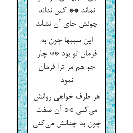
نماند ** کس نداند
چونش جای آن نشاند
این سببها چون به
فرمان تو بود ** چار
جو هم مر ترا فرمان
نمود
هر طرف خواهی روانش
می‌کنی ** آن صفت
چون بد چنانش می‌کنی