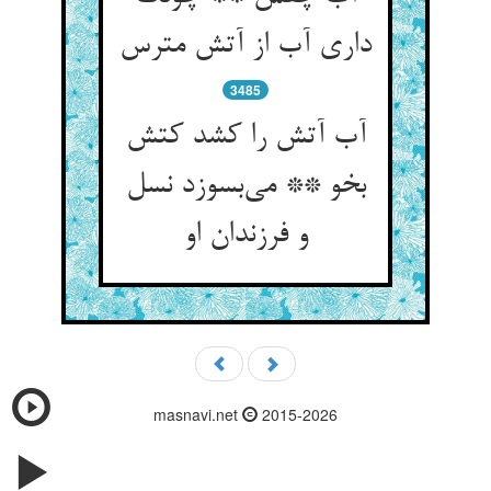
داری آب از آتش مترس
3485
آب آتش را کشد کتش
بخو ** می‌بسوزد نسل
و فرزندان او
masnavi.net
2015-2026