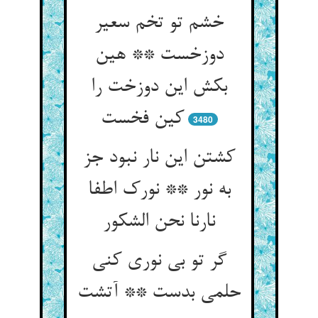
خشم تو تخم سعیر
دوزخست ** هین
بکش این دوزخت را
کین فخست
3480
کشتن این نار نبود جز
به نور ** نورک اطفا
نارنا نحن الشکور
گر تو بی نوری کنی
حلمی بدست ** آتشت