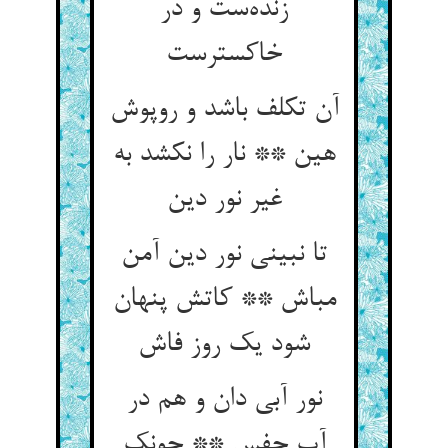
زنده‌ست و در
خاکسترست
آن تکلف باشد و روپوش
هین ** نار را نکشد به
غیر نور دین
تا نبینی نور دین آمن
مباش ** کاتش پنهان
شود یک روز فاش
نور آبی دان و هم در
آب چفس ** چونک