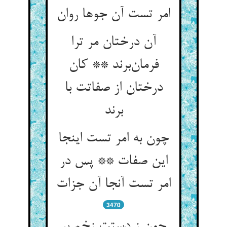
امر تست آن جوها روان
آن درختان مر ترا
فرمان‌برند ** کان
درختان از صفاتت با
برند
چون به امر تست اینجا
این صفات ** پس در
امر تست آنجا آن جزات
3470
چون ز دستت زخم بر