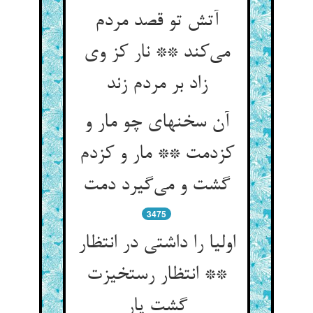
آتش تو قصد مردم
می‌کند ** نار کز وی
زاد بر مردم زند
آن سخنهای چو مار و
کزدمت ** مار و کزدم
گشت و می‌گیرد دمت
3475
اولیا را داشتی در انتظار
** انتظار رستخیزت
گشت یار