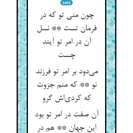
3465
چون منی تو که در
فرمان تست ** نسل
آن در امر تو آیند
چست
می‌دود بر امر تو فرزند
نو ** که منم جزوت
که کردی‌اش گرو
آن صفت در امر تو بود
این جهان ** هم در