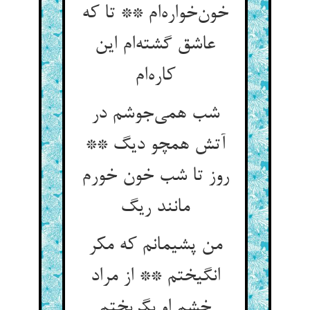
خون‌خواره‌ام ** تا که
عاشق گشته‌ام این
کاره‌ام
شب همی‌جوشم در
آتش همچو دیگ **
روز تا شب خون خورم
مانند ریگ
من پشیمانم که مکر
انگیختم ** از مراد
خشم او بگریختم