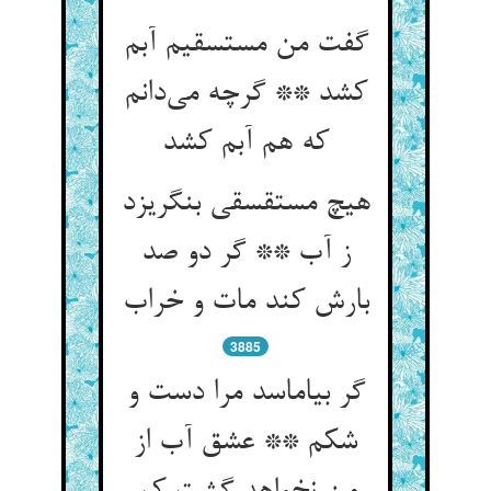
گفت من مستسقیم آبم
کشد ** گرچه می‌دانم
که هم آبم کشد
هیچ مستقسقی بنگریزد
ز آب ** گر دو صد
بارش کند مات و خراب
3885
گر بیاماسد مرا دست و
شکم ** عشق آب از