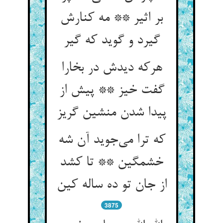
بر اثیر ** مه کنارش
گیرد و گوید که گیر
هرکه دیدش در بخارا
گفت خیز ** پیش از
پیدا شدن منشین گریز
که ترا می‌جوید آن شه
خشمگین ** تا کشد
از جان تو ده ساله کین
3875