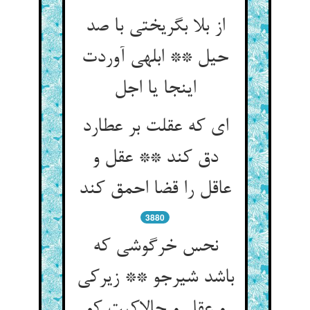
از بلا بگریختی با صد
حیل ** ابلهی آوردت
اینجا یا اجل
ای که عقلت بر عطارد
دق کند ** عقل و
عاقل را قضا احمق کند
3880
نحس خرگوشی که
باشد شیرجو ** زیرکی
و عقل و چالاکیت کو