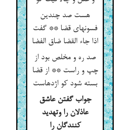
هست صد چندین
فسونهای قضا ** گفت
اذا جاء القضا ضاق الفضا
صد ره و مخلص بود از
چپ و راست ** از قضا
بسته شود کو اژدهاست
جواب گفتن عاشق
عاذلان را وتهدید
کنندگان را