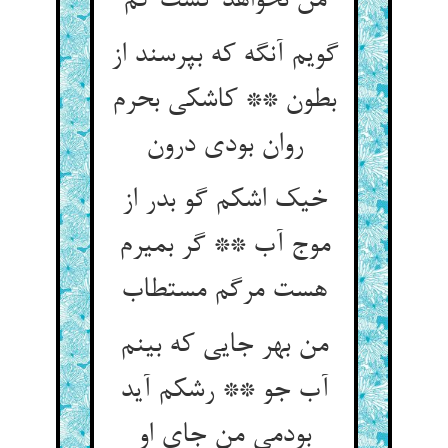
من نخواهد گشت کم
گویم آنگه که بپرسند از
بطون ** کاشکی بحرم
روان بودی درون
خیک اشکم گو بدر از
موج آب ** گر بمیرم
هست مرگم مستطاب
من بهر جایی که بینم
آب جو ** رشکم آید
بودمی من جای او