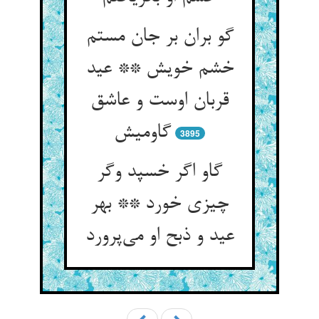
گو بران بر جان مستم
خشم خویش ** عید
قربان اوست و عاشق
گاومیش
3895
گاو اگر خسپد وگر
چیزی خورد ** بهر
عید و ذبح او می‌پرورد