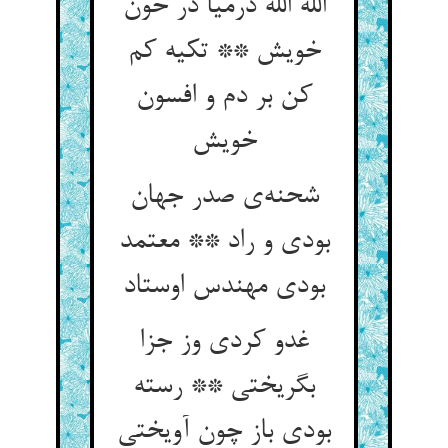
الله الله درمیا در خون
خویش ** تکیه کم
کن بر دم و افسون
خویش
شحنه‌ی صدر جهان
بودی و راد ** معتمد
بودی مهندس اوستاد
غدو کردی وز جزا
بگریختی ** رسته
بودی باز چون آویختی