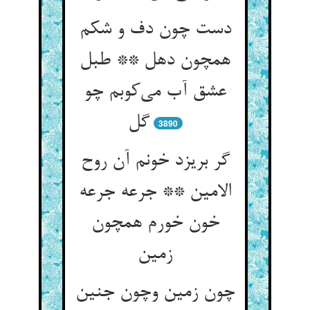
دست چون دف و شکم
همچون دهل ** طبل
عشق آب می‌کوبم چو
گل
3890
گر بریزد خونم آن روح
الامین ** جرعه جرعه
خون خورم همچون
زمین
چون زمین وچون جنین