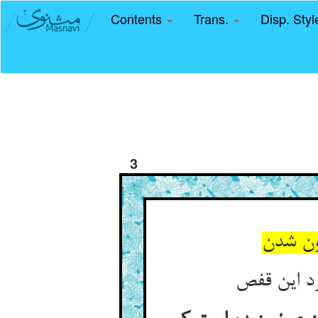
Contents
Trans.
Disp. Sty
3
ون شدن
د این قفص