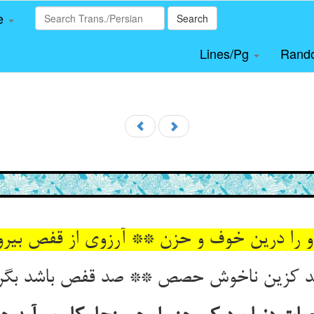
le
Search
Lines/Pg
Rand
او را درین خوف و حزن ** آرزوی از قفص بیر
هد کزین ناخوش حصص ** صد قفص باشد بگر