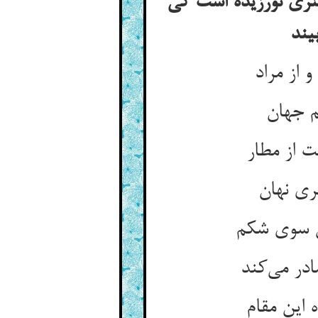
هنری نورزیده است کی
بیند
 از مراد
م جهان
 از مطار
ری نهان
س سوی شکم
در می‌کند
 این مقام