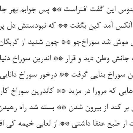
ینوس این گفت افتراست ** پس جوابم بهر ج
آنکس آمد کین بگفت ** که نبودستش دل پر
موش شد سوراخ‌جو ** چون شنید از گربگان 
جانش وطن دید و قرار ** اندرین سوراخ دنیا 
ن سوراخ بنایی گرفت ** درخور سوراخ دانایی
هایی که مرورا در مزید ** کاندرین سوراخ کار 
بر کند از بیرون شدن ** بسته شد راه رهیدن
 ار طبع عنقا داشتی ** از لعابی خیمه کی اف