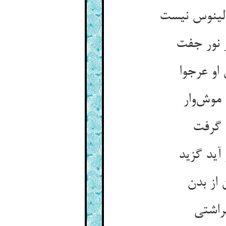
الینوس نیست
 نور جفت
او عرجوا
موش‌وار
 گرفت
آید گزید
 از بدن
راشتی