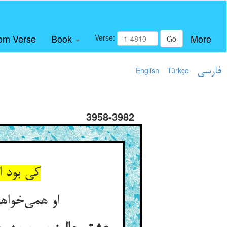
om Verse
Book
More
Verse:
Go
فارسی
Türkçe
English
3958-3982
کی بود 
او همی‌خوا