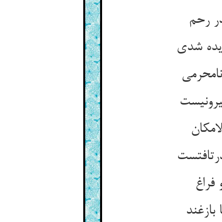
در رحم
دیده شدی
نامحرمی
یرونیست
امکان
درتافتست
 فراغ
بازغند