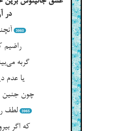
عشق جالینوس برین حیا
در آن
آنچن
3960
راضیم ک
گربه می‌ب
یا عدم د
چون جنین ک
لطف رو
3965
که اگر بیر