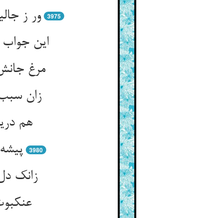
ور ز جال
3975
این جواب 
مرغ جانش 
زان سبب 
هم دری
پیشه‌
3980
زانک دل 
عنکبوت