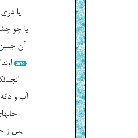
یا دری 
یا چو چشم
آن جنین 
اوند
3970
آنچنان
آب و دانه
جانهای
پس ز جا