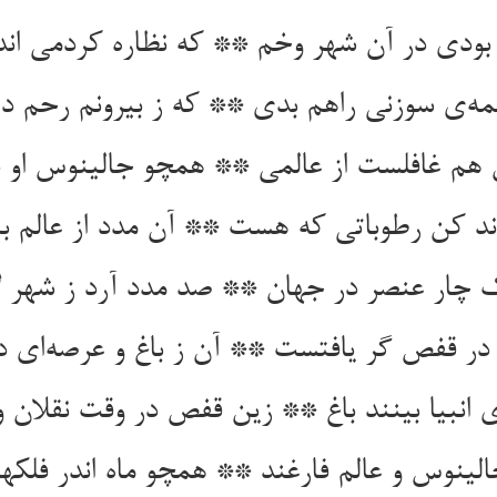
بودی در آن شهر وخم ** که نظاره کردمی ان
ه‌ی سوزنی راهم بدی ** که ز بیرونم رحم 
هم غافلست از عالمی ** همچو جالینوس او 
اند کن رطوباتی که هست ** آن مدد از عالم ب
ک چار عنصر در جهان ** صد مدد آرد ز شهر ل
 در قفص گر یافتست ** آن ز باغ و عرصه‌ای 
 انبیا بینند باغ ** زین قفص در وقت نقلان و
لینوس و عالم فارغند ** همچو ماه اندر فلکها 