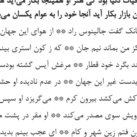
ت دنیا بود کی هنر او همینجا بکار می‌آید 
 بازار بکار آید آنجا خود را به عوام یکسان می‌
انک گفت جالینوس راد ** از هوای این جهان و
ز من بماند نیم جان ** که ز کون استری بین
یند بگرد خود قطار ** مرغش آیس گشته بودست
یدست غیر این جهان ** در عدم نادیده او حش
ش می‌کشد بیرون کرم ** می‌گریزد او سپ
یش سوی مصدر می‌کند ** او مقر در پشت ما
ون فتم زین شهر و کام ** ای عجب بینم بدیده