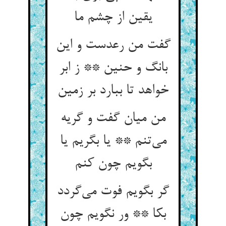
یقین از چشم ما
گفت من رعدست و این
بانگ و حنین ** ز ابر
خواهد تا ببارد بر زمین
من میان گفت و گریه
می‌تنم ** یا بگریم یا
بگویم چون کنم
گر بگویم فوت می‌گردد
بکا ** ور نگویم چون