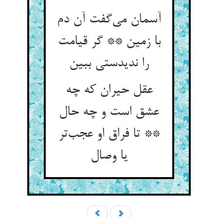
آسمان می‌گفت آن دم
با زمین ** گر قیامت
را ندیدستی ببین
عقل حیران که چه
عشق است و چه حال
** تا فراق او عجب‌تر
یا وصال