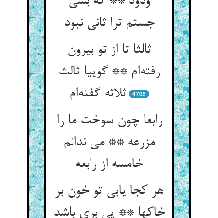
ودود ** که بسی
جستم ترا ثانی نبود
ثالثا تا از تو بیرون
رفته‌ام ** گوییا ثالث
ثلاثه گفته‌ام
4705
رابعا چون سوخت ما را
مزرعه ** می ندانم
خامسه از رابعه
هر کجا یابی تو خون بر
خاکها ** پی بری باشد