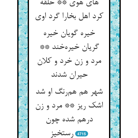
های هوی ** حلقه
کرد اهل بخارا گرد اوی
خیره گویان خیره
گریان خیره‌خند **
مرد و زن خرد و کلان
حیران شدند
شهر هم هم‌رنگ او شد
اشک ریز ** مرد و زن
درهم شده چون
رستخیز
4715