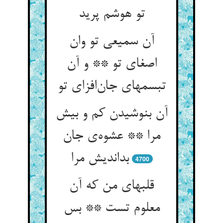
تو هوشم پرید
آن سمیعی تو وان
اصغای تو ** و آن
تبسمهای جان‌افزای تو
آن بنوشیدن کم و بیش
مرا ** عشوه‌ی جان
بداندیش مرا
4700
قلبهای من که آن
معلوم تست ** بس