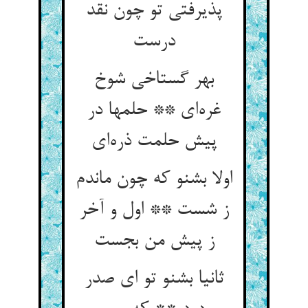
پذیرفتی تو چون نقد
درست
بهر گستاخی شوخ
غره‌ای ** حلمها در
پیش حلمت ذره‌ای
اولا بشنو که چون ماندم
ز شست ** اول و آخر
ز پیش من بجست
ثانیا بشنو تو ای صدر