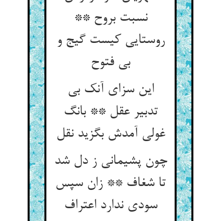
نسبت بروح **
روستایی کیست گیج و
بی فتوح
این سزای آنک بی
تدبیر عقل ** بانگ
غولی آمدش بگزید نقل
چون پشیمانی ز دل شد
تا شغاف ** زان سپس
سودی ندارد اعتراف