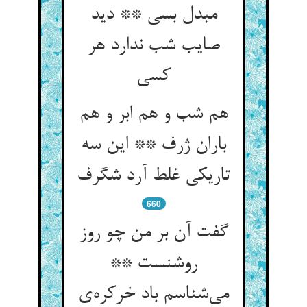
مبدل بسی ** دید
صایب شب ندارد هر
کسی
هم شب و هم ابر و هم
باران ژرف ** این سه
تاریکی غلط آرد شگرف
660
گفت آن بر من چو روز
روشنست **
می‌شناسم باد خرکره‌ی