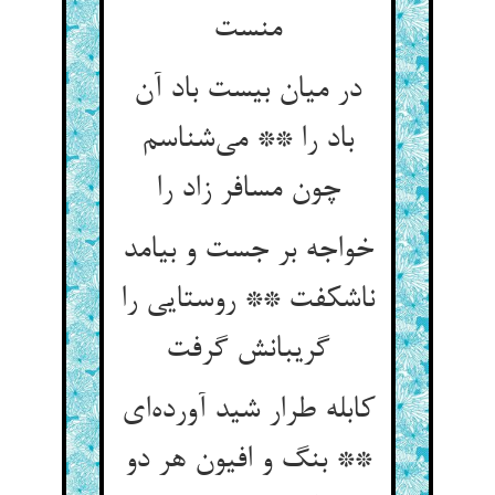
منست
در میان بیست باد آن
باد را ** می‌شناسم
چون مسافر زاد را
خواجه بر جست و بیامد
ناشکفت ** روستایی را
گریبانش گرفت
کابله طرار شید آورده‌ای
** بنگ و افیون هر دو