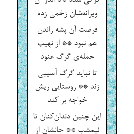
گرگی شده ** اندر آن
ویرانه‌شان زخمی زده
فرصت آن پشه راندن
هم نبود ** از نهیب
حمله‌ی گرگ عنود
تا نباید گرگ آسیبی
زند ** روستایی ریش
خواجه بر کند
این چنین دندان‌کنان تا
نیمشب ** جانشان از