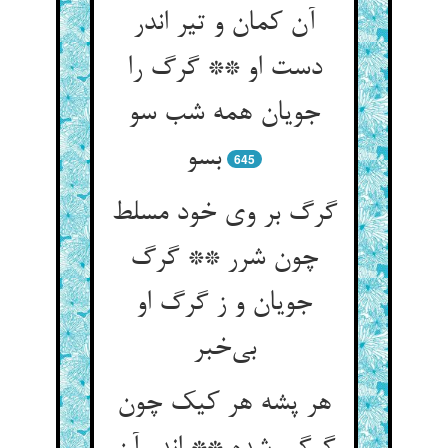
آن کمان و تیر اندر
دست او ** گرگ را
جویان همه شب سو
بسو
645
گرگ بر وی خود مسلط
چون شرر ** گرگ
جویان و ز گرگ او
بی‌خبر
هر پشه هر کیک چون