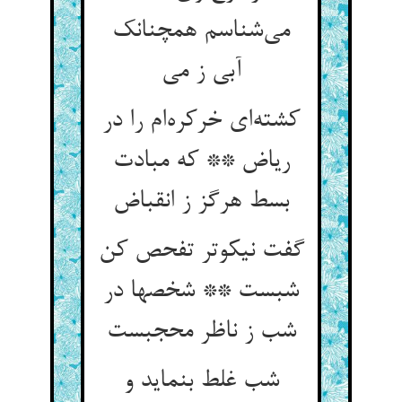
می‌شناسم همچنانک
آبی ز می
کشته‌ای خرکره‌ام را در
ریاض ** که مبادت
بسط هرگز ز انقباض
گفت نیکوتر تفحص کن
شبست ** شخصها در
شب ز ناظر محجبست
شب غلط بنماید و