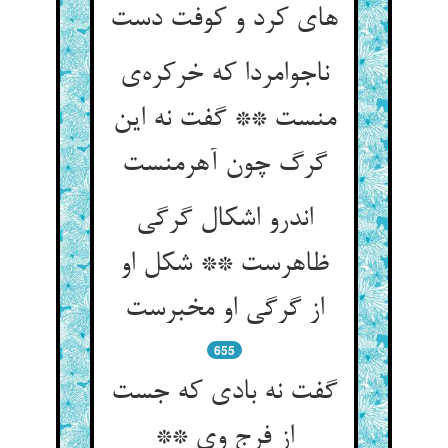
های کرد و کوفت دست
ناجوامردا که خرکره‌ی
منست ** گفت نه این
گرگ چون آهرمنست
اندرو اشکال گرگی
ظاهرست ** شکل او
از گرگی او مخبرست
655
گفت نه بادی که جست
از فرج وی **