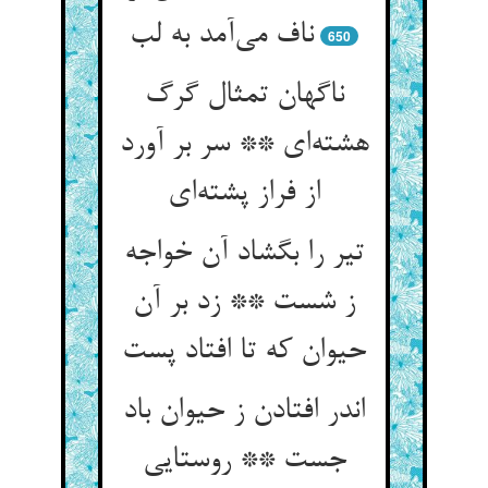
ناف می‌آمد به لب
650
ناگهان تمثال گرگ
هشته‌ای ** سر بر آورد
از فراز پشته‌ای
تیر را بگشاد آن خواجه
ز شست ** زد بر آن
حیوان که تا افتاد پست
اندر افتادن ز حیوان باد
جست ** روستایی