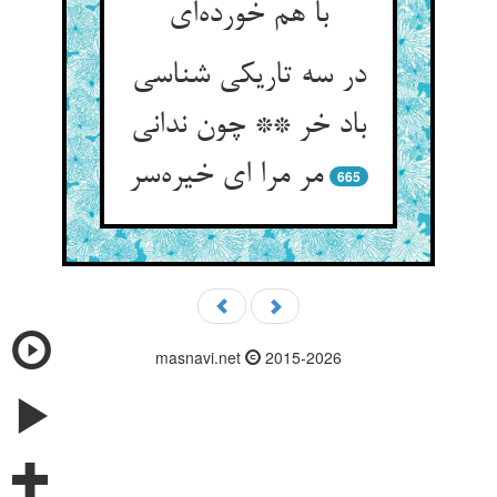
با هم خورده‌ای
در سه تاریکی شناسی
باد خر ** چون ندانی
مر مرا ای خیره‌سر
665
masnavi.net
2015-2026