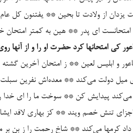
 یزدان از ولادت تا بحین ** یفتنون کل عام
 امتحانست ای پدر ** هین به کمتر امتحان خو
عور کی امتحانها کرد حضرت او را و از آنها رو
باعور و ابلیس لعین ** ز امتحان آخرین گشته 
ی میل دولت می‌کند ** معده‌اش نفرین سبلت 
 می‌کند پیدایش کن ** سوخت ما را ای خدا
جزای تنش خصم ویند ** کز بهاری لافد ایشان
 داد کرمها می‌کند ** شاخ رحمت را ز بن بر م