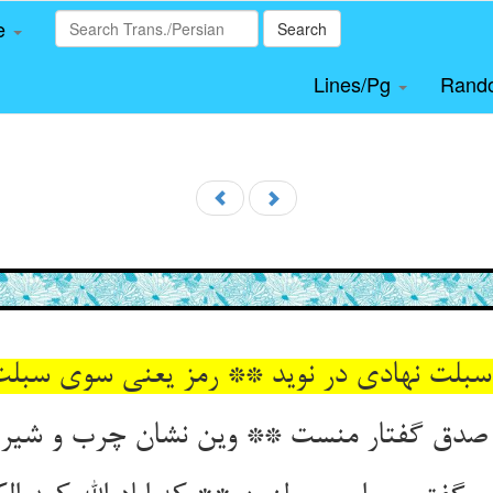
le
Search
Lines/Pg
Rand
بلت نهادی در نوید ** رمز یعنی سوی سبلت
 صدق گفتار منست ** وین نشان چرب و شیر