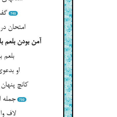
گفت
745
امتحان در
آمن بودن بلعم با
بلعم 
او بدعو
کانچ پنهان
جمله ا
750
لاف وا