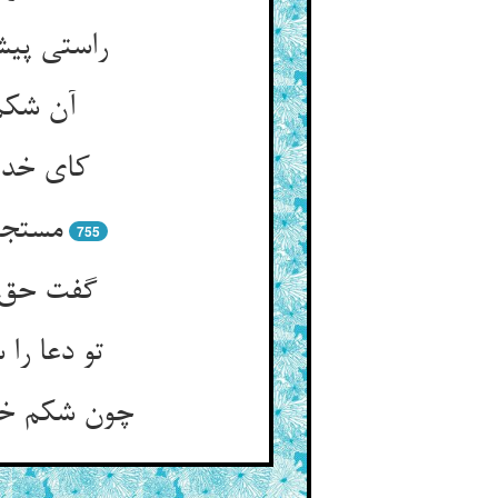
راستی پیش
آن شکم
کای خدا 
مستجا
755
گفت حق گ
تو دعا را
چون شکم خود