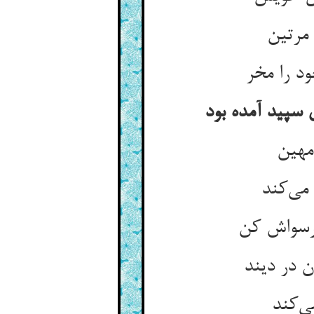
 مرتین
د را مخر
ی سپید آمده بود
مهین
می‌کند
 رسواش کن
 در دیند
ی‌کند