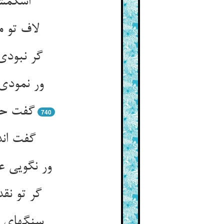
اشکمش 
لاف تو م
گر نبودی
ور نمودی
گفت حق
740
گفت اند
ور نگویی 
گر تو نق
سنگهای ا