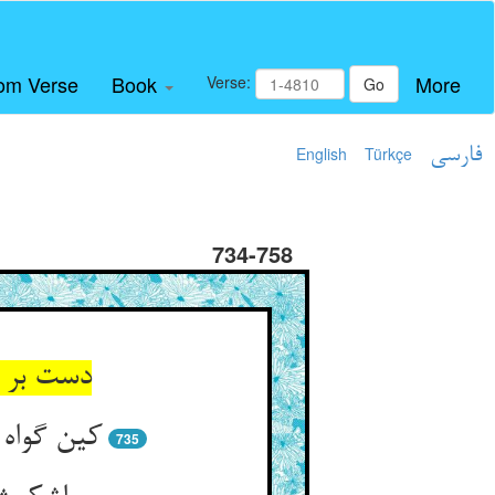
om Verse
Book
More
Verse:
Go
فارسی
Türkçe
English
734-758
دست بر س
کین گواه
735