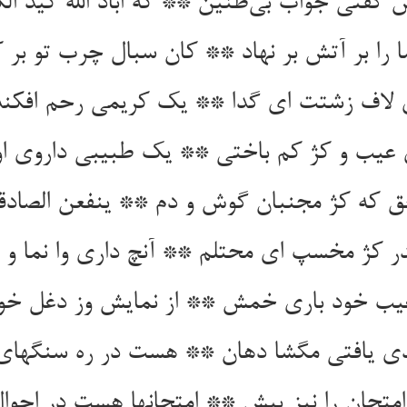
گفتی جواب بی‌طنین ** که اباد الله کید الک
ا را بر آتش بر نهاد ** کان سبال چرب تو بر ک
 لاف زشتت ای گدا ** یک کریمی رحم افکند
 عیب و کژ کم باختی ** یک طبیبی داروی ا
 که کژ مجنبان گوش و دم ** ینفعن الصاد
ر کژ مخسپ ای محتلم ** آنچ داری وا نما و 
عیب خود باری خمش ** از نمایش وز دغل خو
دی یافتی مگشا دهان ** هست در ره سنگهای
متحان را نیز پیش ** امتحانها هست در احو