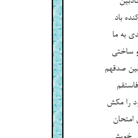
اذبین
نده باد
ی به ما
و ساختی
قین صدقهم
فاستقم
د را مکش
 امتحان
ال خویش