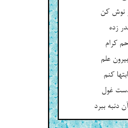
و نوش کن
ر زده
حم کرام
رون علم
تها کنم
 دست غول
 دنبه ببرد