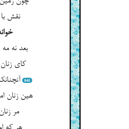
چون زمین 
نقش با 
خوان
بعد نه مه
کای زنان 
آنچنانک
940
هین زنان ا
مر زنا
هر که او