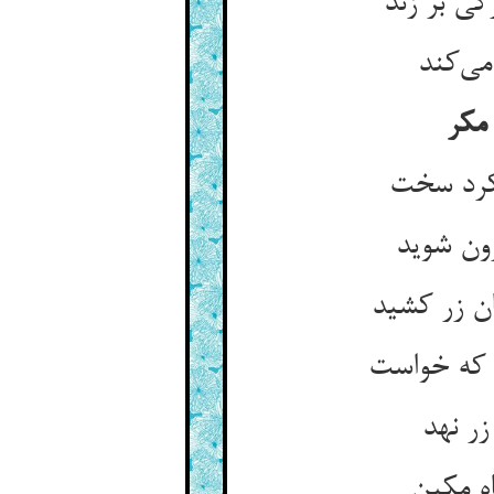
ی بر زند
می‌کند
مکر
 کرد سخت
رون شوید
ن زر کشید
 که خواست
ر نهد
اه مکین