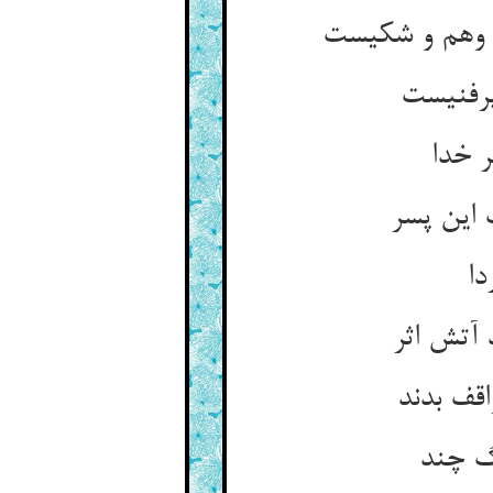
ر وهم و شکیست
پرفنیست
ر خدا
 این پسر
دا
 آتش اثر
اقف بدند
نگ چند