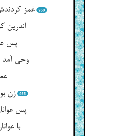
غمز کردندش
950
اندرین ک
پس عوا
وحی آمد س
عصم
زن بو
955
پس عوانان
با عوان