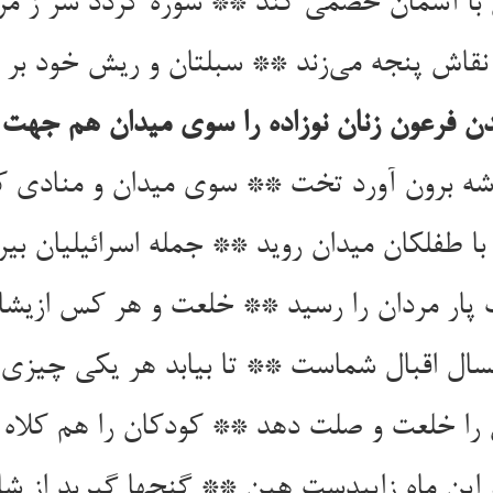
با آسمان خصمی کند ** شوره گردد سر ز مرگ
نقاش پنجه می‌زند ** سبلتان و ریش خود بر 
دن فرعون زنان نوزاده را سوی میدان هم جهت 
 شه برون آورد تخت ** سوی میدان و منادی
با طفلکان میدان روید ** جمله اسرائیلیان بی
 پار مردان را رسید ** خلعت و هر کس ازیشا
مسال اقبال شماست ** تا بیابد هر یکی چیزی
ن را خلعت و صلت دهد ** کودکان را هم کلاه ز
 این ماه زاییدست هین ** گنجها گیرید از ش