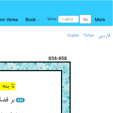
om Verse
Book
More
Verse:
Go
فارسی
Türkçe
English
934-958
تا بنه
بر قض
935