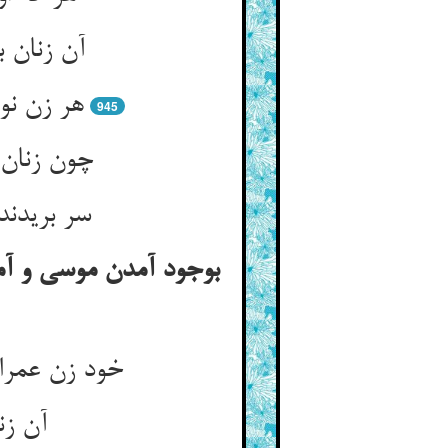
آن زنان 
هر زن نو
945
چون زنان 
سر بریدند
بوجود آمدن موسی و آم
خود زن عمران
آن زن