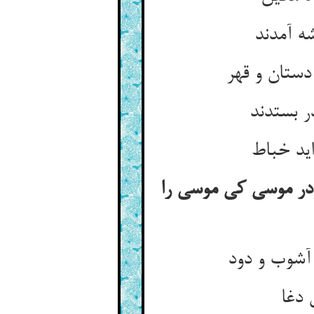
ه آمدند
دستان و قهر
ر بستدند
اید خباط
ادر موسی کی موسی را
 آشوب و دود
 دغا