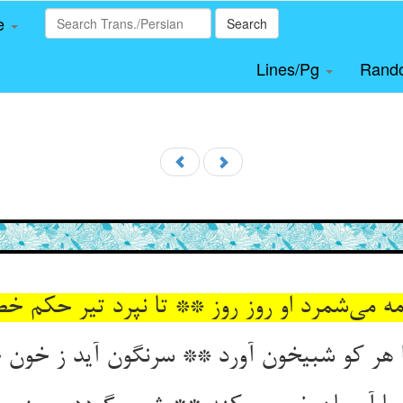
le
Search
Lines/Pg
Rand
 مه می‌شمرد او روز روز ** تا نپرد تیر حکم خص
ا هر کو شبیخون آورد ** سرنگون آید ز خون 