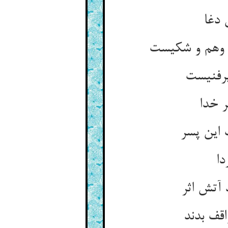
 دغا
ر وهم و شکیست
پرفنیست
ر خدا
 این پسر
دا
 آتش اثر
اقف بدند