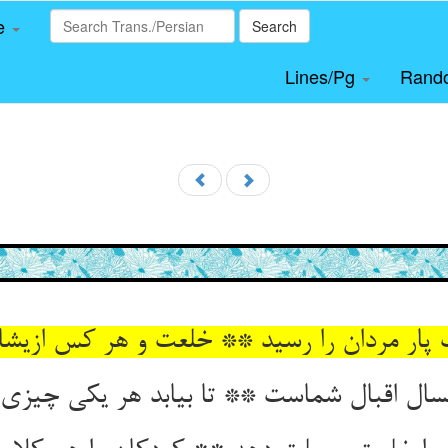
le
Search
Lines/Pg
Rand
 پار مردان را رسید ** خلعت و هر کس ازیشا
مسال اقبال شماست ** تا بیابد هر یکی چیزی