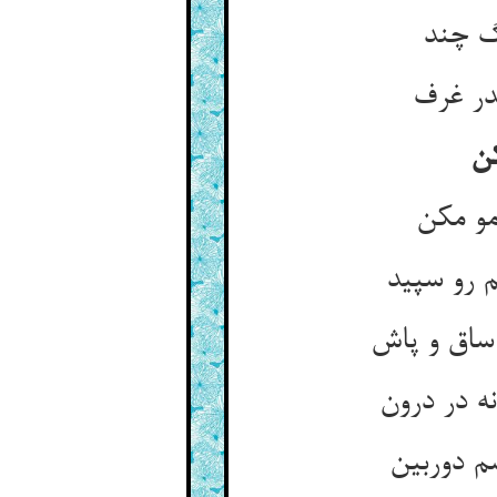
نگ چند
ندر غرف
کن
مو مکن
م رو سپید
ساق و پاش
ه در درون
م دوربین