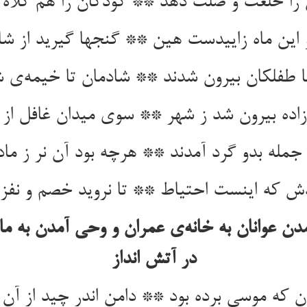
ن را خلعت و صلت دهد ** کودکان را هم کلاه ز
 این ماه زاییدست هین ** گنجها گیرید از ش
با طفلکان بیرون شدند ** شادمان تا خیمه‌ی ش
زاده بیرون شد ز شهر ** سوی میدان غافل از 
جمله بدو گرد آمدند ** هرچه بود آن نر ز ماد
ش که اینست احتیاط ** تا نروید خصم و نفز
دن عوانان به خانه‌ی عمران و وحی آمدن به م
در آتش انداز
 که موسی برده بود ** دامن اندر چید از آن