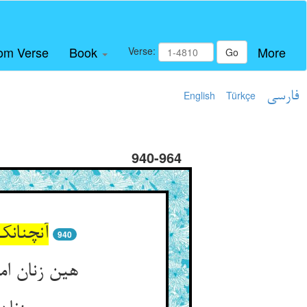
om Verse
Book
More
Verse:
Go
فارسی
Türkçe
English
940-964
آنچنانک
940
هین زنان ا