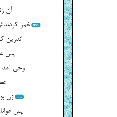
آن زن
غمز کردندش
950
اندرین ک
پس عوا
وحی آمد س
عصم
زن بو
955
پس عوانان