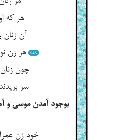
مر زنا
هر که او
آن زنان 
هر زن نو
945
چون زنان 
سر بریدند
بوجود آمدن موسی و آم
خود زن عمران