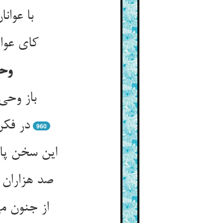
با عوان
کای عوان
وحی
باز وحی
در فکن
960
این سخن پا
صد هزاران 
از جنون م