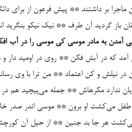
ان ماجرا بر داشتند ** پیش فرعون از برای دا
ان باز گردید آن طرف ** نیک نیکو بنگرید ا
 آمدن به مادر موسی کی موسی را در آب اف
 آمد که در آبش فکن ** روی در اومید دار و 
 در نیلش و کن اعتماد ** من ترا با وی رسان
یان ندارد مکرهاش ** جمله می‌پیچید هم در 
طفل می‌کشت او برون ** موسی اندر صدر خان
ی‌کشت هر جا بد جنین ** از حیل آن کورچش