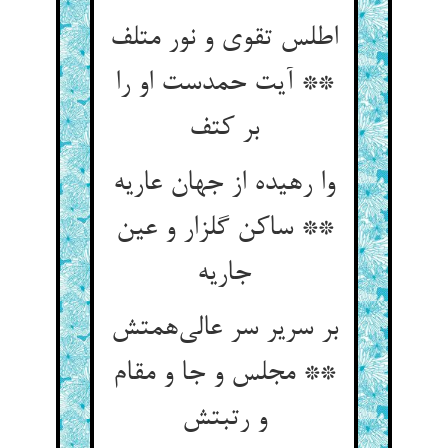
اطلس تقوی و نور متلف
** آیت حمدست او را
بر کتف
وا رهیده از جهان عاریه
** ساکن گلزار و عین
جاریه
بر سریر سر عالی‌همتش
** مجلس و جا و مقام
و رتبتش