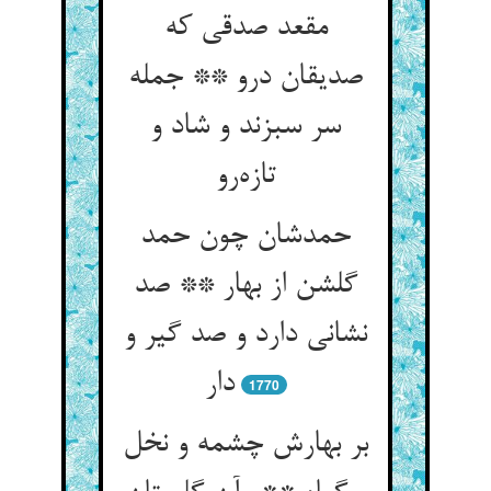
مقعد صدقی که
صدیقان درو ** جمله
سر سبزند و شاد و
تازه‌رو
حمدشان چون حمد
گلشن از بهار ** صد
نشانی دارد و صد گیر و
دار
1770
بر بهارش چشمه و نخل