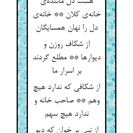
هست دل ماننده‌ی
خانه‌ی کلان ** خانه‌ی
دل را نهان همسایگان
از شکاف روزن و
دیوارها ** مطلع گردند
بر اسرار ما
از شکافی که ندارد هیچ
وهم ** صاحب خانه و
ندارد هیچ سهم
از نبی بر خوان که دیو