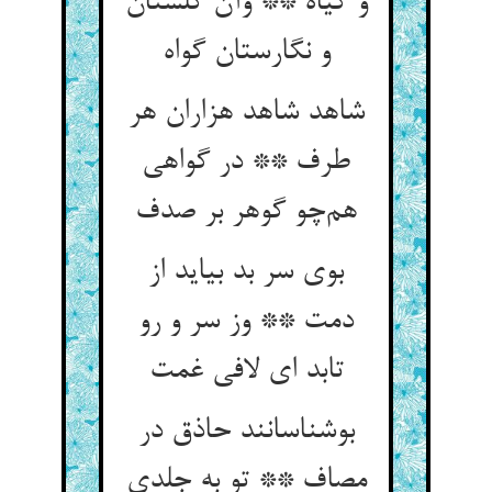
و گیاه ** وآن گلستان
و نگارستان گواه
شاهد شاهد هزاران هر
طرف ** در گواهی
هم‌چو گوهر بر صدف
بوی سر بد بیاید از
دمت ** وز سر و رو
تابد ای لافی غمت
بوشناسانند حاذق در
مصاف ** تو به جلدی