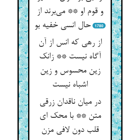
و قوم او ** می‌برند از
حال انسی خفیه بو
1780
از رهی که انس از آن
آگاه نیست ** زانک
زین محسوس و زین
اشباه نیست
در میان ناقدان زرقی
متن ** با محک ای
قلب دون لافی مزن