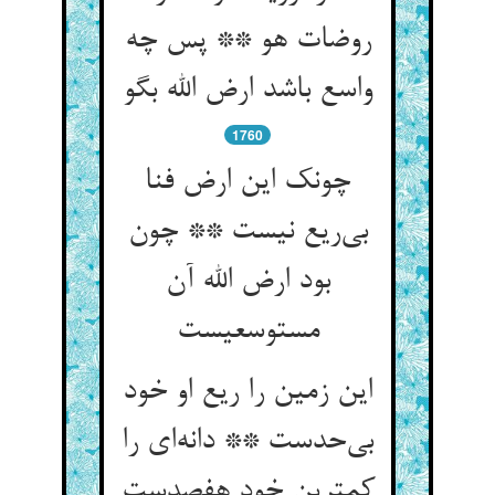
روضات هو ** پس چه
واسع باشد ارض الله بگو
1760
چونک این ارض فنا
بی‌ریع نیست ** چون
بود ارض الله آن
مستوسعیست
این زمین را ریع او خود
بی‌حدست ** دانه‌ای را
کمترین خود هفصدست