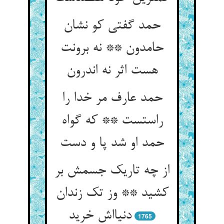
حمد گفتی کو نشان
حامدون ** نه برونت
هست اثر نه اندرون
حمد عارف مر خدا را
راستست ** که گواه
حمد او شد پا و دست
از چه تاریک جسمش بر
کشید ** وز تک زندان
دنیااش خرید
1765