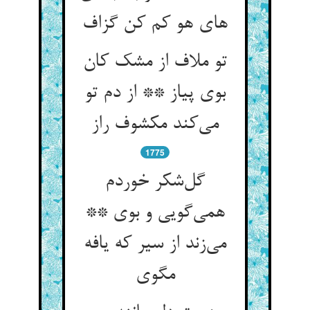
های هو کم کن گزاف
تو ملاف از مشک کان
بوی پیاز ** از دم تو
می‌کند مکشوف راز
1775
گل‌شکر خوردم
همی‌گویی و بوی **
می‌زند از سیر که یافه
مگوی