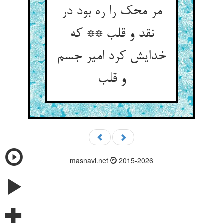
مر محک را ره بود در
نقد و قلب ** که
خدایش کرد امیر جسم
و قلب
masnavi.net
2015-2026