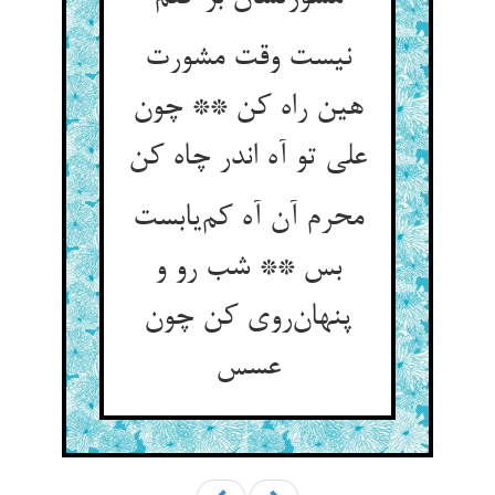
نیست وقت مشورت
هین راه کن ** چون
علی تو آه اندر چاه کن
محرم آن آه کم‌یابست
بس ** شب رو و
پنهان‌روی کن چون
عسس