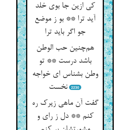
کی ازین جا بوی خلد
آید ترا ** بو ز موضع
جو اگر باید ترا
هم‌چنین حب الوطن
باشد درست ** تو
وطن بشناس ای خواجه
نخست
2230
گفت آن ماهی زیرک ره
کنم ** دل ز رای و
مشورتشان بر کنم