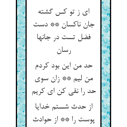
ای ز تو کس گشته
جان ناکسان ** دست
فضل تست در جانها
رسان
حد من این بود کردم
من لیم ** زان سوی
حد را نقی کن ای کریم
از حدث شستم خدایا
پوست را ** از حوادث