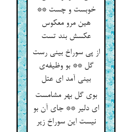
خوبست و چست **
هین مرو معکوس
عکسش بند تست
از پی سوراخ بینی رست
گل ** بو وظیفه‌ی
بینی آمد ای عتل
بوی گل بهر مشامست
ای دلیر ** جای آن بو
نیست این سوراخ زیر