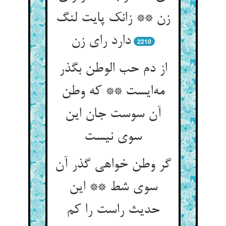
زن ** زانک پایت لنگ
دارد رای زن
2210
از دم حب الوطن بگذر
مه‌ایست ** که وطن
آن سوست جان این
سوی نیست
گر وطن خواهی گذر آن
سوی شط ** این
حدیث راست را کم