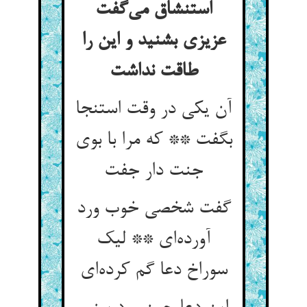
استنشاق می‌گفت
عزیزی بشنید و این را
طاقت نداشت
آن یکی در وقت استنجا
بگفت ** که مرا با بوی
جنت دار جفت
گفت شخصی خوب ورد
آورده‌ای ** لیک
سوراخ دعا گم کرده‌ای