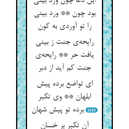
این دعا چون ورد بینی
بود چون ** ورد بینی
را تو آوردی به کون
رایحه‌ی جنت ز بینی
یافت حر ** رایحه‌ی
جنت کم آید از دبر
ای تواضع برده پیش
ابلهان ** وی تکبر
برده تو پیش شهان
2225
آن تکبر بر خسان