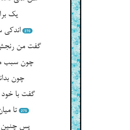
یک برا
اندکی س
270
گفت من رنجش 
چون سبب مع
چون بدا
گفت با خود 
تا میا
275
پس چنین گ