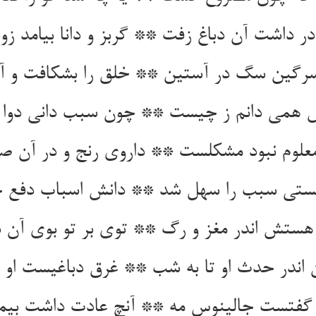
در داشت آن دباغ زفت ** گربز و دانا بیامد زو
رگین سگ در آستین ** خلق را بشکافت و آم
همی دانم ز چیست ** چون سبب دانی دوا
لوم نبود مشکلست ** داروی رنج و در آن 
نستی سبب را سهل شد ** دانش اسباب دفع 
هستش اندر مغز و رگ ** توی بر تو بوی آ
ن اندر حدث او تا به شب ** غرق دباغیست او
فتست جالینوس مه ** آنچ عادت داشت بیما