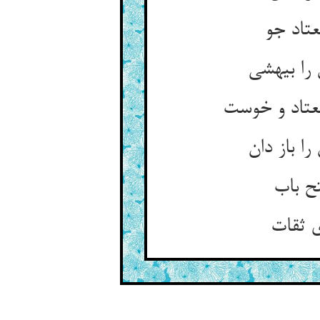
تاد جو
را بیهشی
عتاد و خوست
ا باز دان
تح باب
ی ثقات