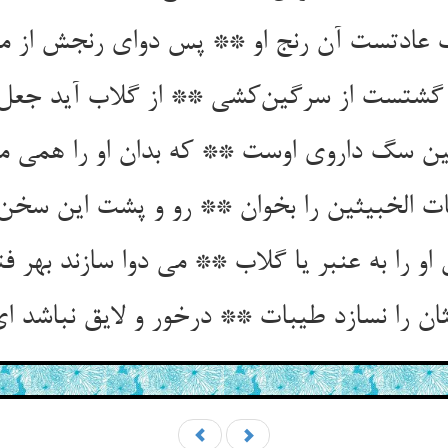
 عادتست آن رنج او ** پس دوای رنجش از مع
شتست از سرگین‌کشی ** از گلاب آید جعل 
ین سگ داروی اوست ** که بدان او را همی م
ات الخبیثین را بخوان ** رو و پشت این سخن ر
او را به عنبر یا گلاب ** می دوا سازند بهر ف
ان را نسازد طیبات ** درخور و لایق نباشد ا