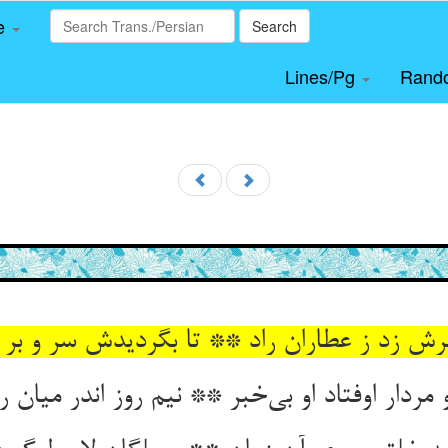
le
Search
Lines/Pg
Rand
ش زد ز عطاران راد ** تا بگردیدش سر و بر ج
مردار اوفتاد او بی‌خبر ** نیم روز اندر میان ر