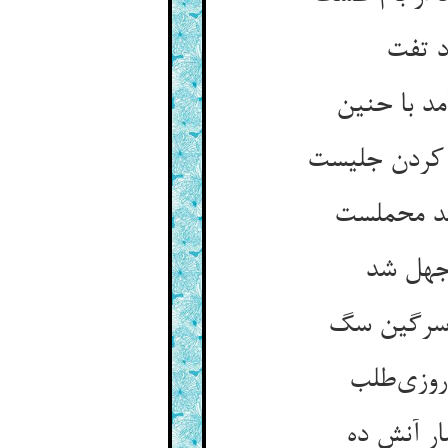
د تفت
د با حنین
 کردن جلیست
صد محملست
جهل شد
ن سرگین سگ
 روزی‌طلب
ر آنش ده