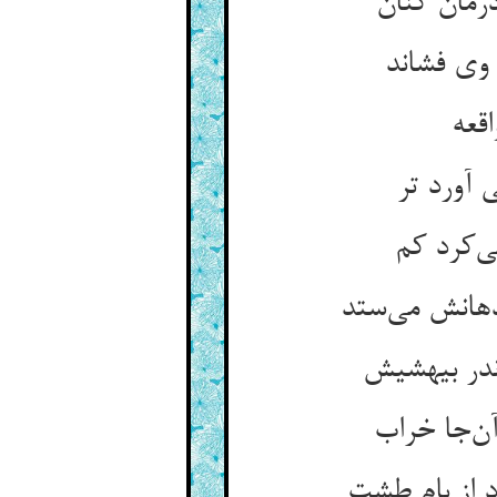
رمان کنان
 وی فشاند
اقعه
آورد تر
ی‌کرد کم
دهانش می‌ستد
ندر بیهشیش
ن‌جا خراب
 از بام طشت