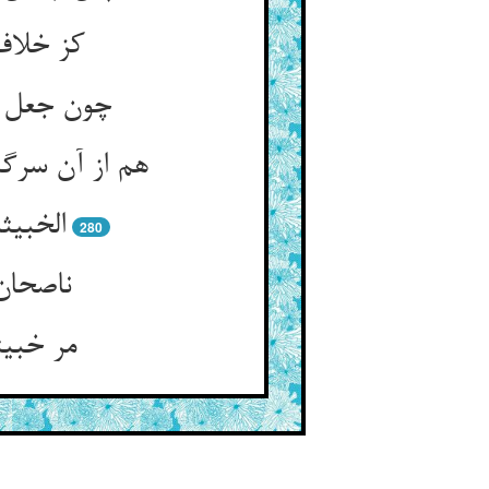
کز خلاف
چون جعل گ
هم از آن سرگ
الخبیث
280
ناصحان 
مر خبیث