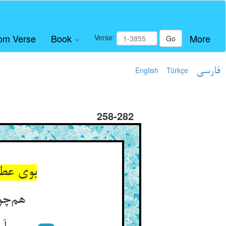
om Verse
Book
More
Verse:
Go
فارسی
Türkçe
English
258-282
بوی عطر
هم‌چو 