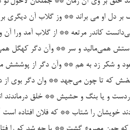
د خلق بر وی آن زمان ** جملگان لاحول‌گو د
بر دل او می براند ** وز گلاب آن دیگری بر
ی‌دانست کاندر مرتعه ** از گلاب آمد ورا آن و
ستش همی‌مالید و سر ** وآن دگر کهگل همی 
ود و شکر زد به هم ** وآن دگر از پوششش م
بضش که تا چون می‌جهد ** وان دگر بوی از 
ردست و یا بنگ و حشیش ** خلق درماندند ا
ند خویشان را شتاب ** که فلان افتاده است آ
که چون مصروع گشت ** یا چه شد کو را فتاد