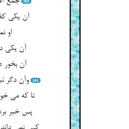
جمع آم
260
آن یکی کف 
او نم
آن یکی د
آن بخور ع
وآن دگر ن
265
تا که می خو
پس خبر برد
کس نمی داند 