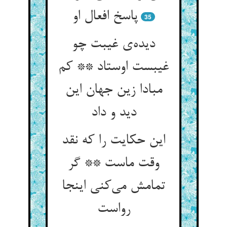
پاسخ افعال او
35
دیده‌ی غیبت چو
غیبست اوستاد ** کم
مبادا زین جهان این
دید و داد
این حکایت را که نقد
وقت ماست ** گر
تمامش می‌کنی اینجا
رواست