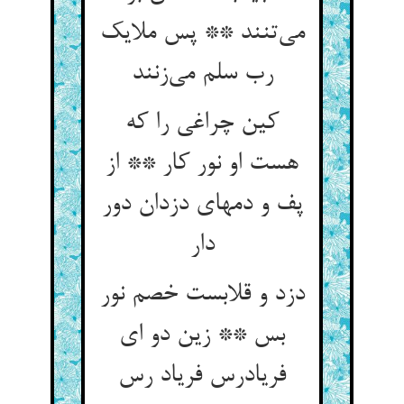
می‌تنند ** پس ملایک
رب سلم می‌زنند
کین چراغی را که
هست او نور کار ** از
پف و دمهای دزدان دور
دار
دزد و قلابست خصم نور
بس ** زین دو ای
فریادرس فریاد رس