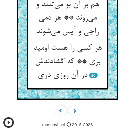
هم بر آن بو می‌تنند و
می‌روند ** هر دمی
راجی و آیس می‌شوند
هر کسی را هست اومید
بری ** که گشادندش
در آن روزی دری
50
masnavi.net
2015-2026