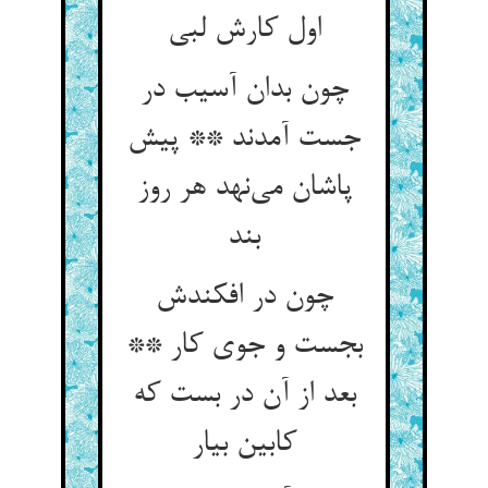
اول کارش لبی
چون بدان آسیب در
جست آمدند ** پیش
پاشان می‌نهد هر روز
بند
چون در افکندش
بجست و جوی کار **
بعد از آن در بست که
کابین بیار