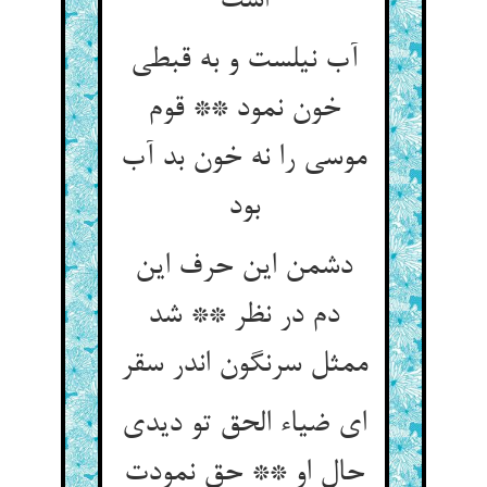
است
آب نیلست و به قبطی
خون نمود ** قوم
موسی را نه خون بد آب
بود
دشمن این حرف این
دم در نظر ** شد
ممثل سرنگون اندر سقر
ای ضیاء الحق تو دیدی
حال او ** حق نمودت