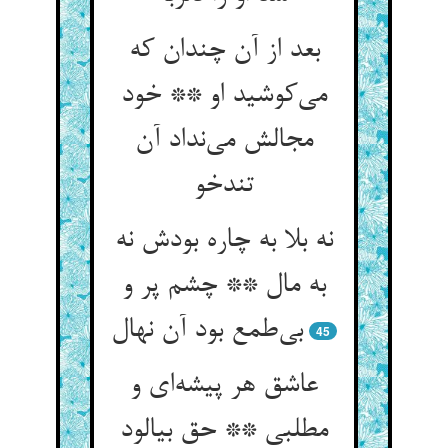
بعد از آن چندان که
می‌کوشید او ** خود
مجالش می‌نداد آن
تندخو
نه بلا به چاره بودش نه
به مال ** چشم پر و
بی‌طمع بود آن نهال
45
عاشق هر پیشه‌ای و
مطلبی ** حق بیالود