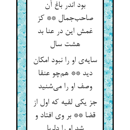
بود اندر باغ آن
صاحب‌جمال ** کز
غمش این در عنا بد
هشت سال
سایه‌ی او را نبود امکان
دید ** هم‌چو عنقا
وصف او را می‌شنید
جز یکی لقیه که اول از
قضا ** بر وی افتاد و
شد او را دلربا