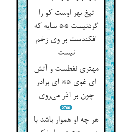
تیغ بهر اوست کو را
گردنیست ** سایه که
افکندست بر وی زخم
نیست
مهتری نفطست و آتش
ای غوی ** ای برادر
چون بر آذر می‌روی
2760
هر چه او هموار باشد با