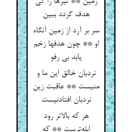
زمین ** تیرها را کی
هدف گردد ببین
سر بر آرد از زمین آنگاه
او ** چون هدفها زخم
یابد بی رفو
نردبان خالق این ما و
منیست ** عاقبت زین
نردبان افتادنیست
هر که بالاتر رود
ابله‌ترست ** که