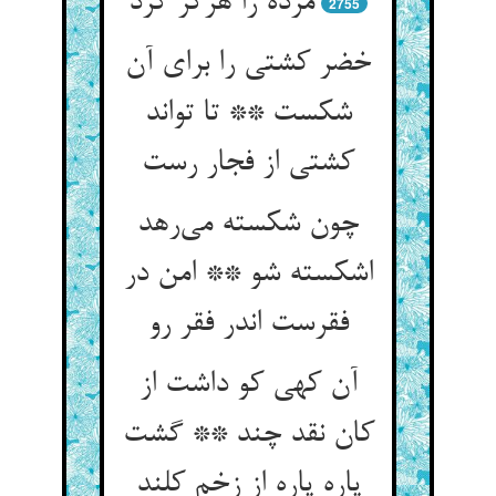
مرده را هرگز گزد
2755
خضر کشتی را برای آن
شکست ** تا تواند
کشتی از فجار رست
چون شکسته می‌رهد
اشکسته شو ** امن در
فقرست اندر فقر رو
آن کهی کو داشت از
کان نقد چند ** گشت
پاره پاره از زخم کلند