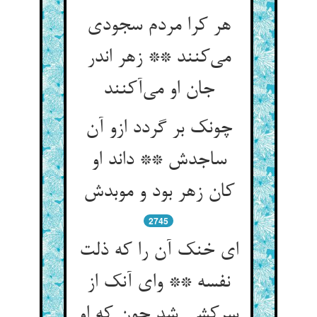
هر کرا مردم سجودی
می‌کنند ** زهر اندر
جان او می‌آکنند
چونک بر گردد ازو آن
ساجدش ** داند او
کان زهر بود و موبدش
2745
ای خنک آن را که ذلت
نفسه ** وای آنک از
سرکشی شد چون که او