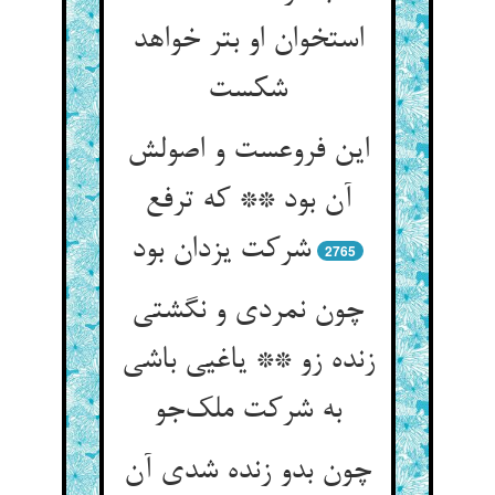
استخوان او بتر خواهد
شکست
این فروعست و اصولش
آن بود ** که ترفع
شرکت یزدان بود
2765
چون نمردی و نگشتی
زنده زو ** یاغیی باشی
به شرکت ملک‌جو
چون بدو زنده شدی آن