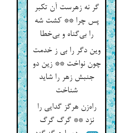
گر نه زهرست آن تکبر
پس چرا ** کشت شه
را بی‌گناه و بی‌خطا
وین دگر را بی ز خدمت
چون نواخت ** زین دو
جنبش زهر را شاید
شناخت
راه‌زن هرگز گدایی را
نزد ** گرگ گرگ