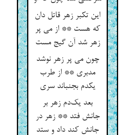
این تکبر زهر قاتل دان
که هست ** از می پر
زهر شد آن گیج مست
چون می پر زهر نوشد
مدبری ** از طرب
یکدم بجنباند سری
بعد یک‌دم زهر بر
جانش فتد ** زهر در
جانش کند داد و ستد