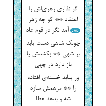
گر نذاری زهری‌اش را
اعتقاد ** کو چه زهر
آمد نگر در قوم عاد
2750
چونک شاهی دست یابد
بر شهی ** بکشدش یا
باز دارد در چهی
ور بیابد خسته‌ی افتاده
را ** مرهمش سازد
شه و بدهد عطا