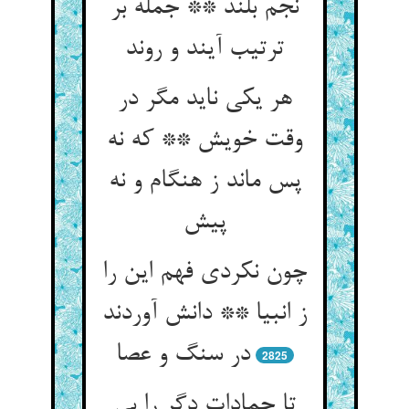
نجم بلند ** جمله بر
ترتیب آیند و روند
هر یکی ناید مگر در
وقت خویش ** که نه
پس ماند ز هنگام و نه
پیش
چون نکردی فهم این را
ز انبیا ** دانش آوردند
در سنگ و عصا
2825
تا جمادات دگر را بی