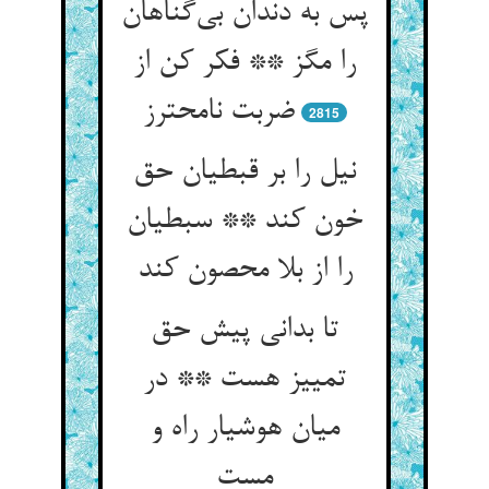
پس به دندان بی‌گناهان
را مگز ** فکر کن از
ضربت نامحترز
2815
نیل را بر قبطیان حق
خون کند ** سبطیان
را از بلا محصون کند
تا بدانی پیش حق
تمییز هست ** در
میان هوشیار راه و
مست