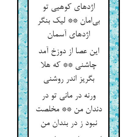
اژدهای کوهیی تو
بی‌امان ** لیک بنگر
اژدهای آسمان
این عصا از دوزخ آمد
چاشنی ** که هلا
بگریز اندر روشنی
ورنه در مانی تو در
دندان من ** مخلصت
نبود ز در بندان من