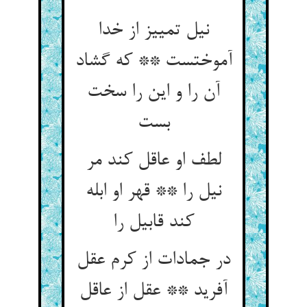
نیل تمییز از خدا
آموختست ** که گشاد
آن را و این را سخت
بست
لطف او عاقل کند مر
نیل را ** قهر او ابله
کند قابیل را
در جمادات از کرم عقل
آفرید ** عقل از عاقل