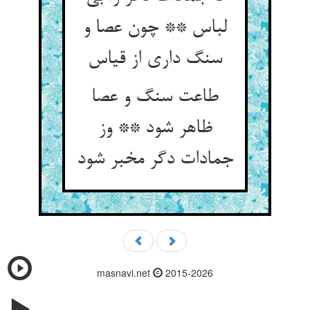
لباس ** چون عصا و
سنگ داری از قیاس
طاعت سنگ و عصا
ظاهر شود ** وز
جمادات دگر مخبر شود
masnavi.net
2015-2026