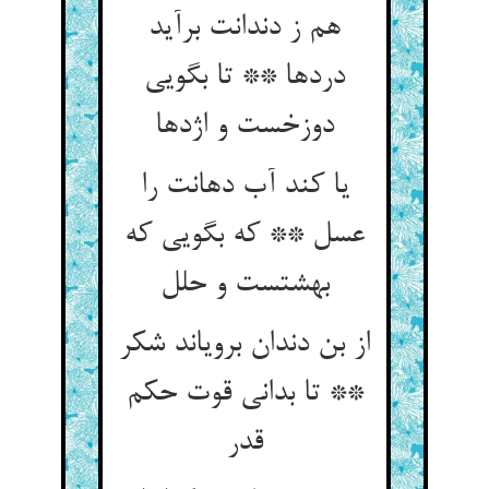
هم ز دندانت برآید
دردها ** تا بگویی
دوزخست و اژدها
یا کند آب دهانت را
عسل ** که بگویی که
بهشتست و حلل
از بن دندان برویاند شکر
** تا بدانی قوت حکم
قدر