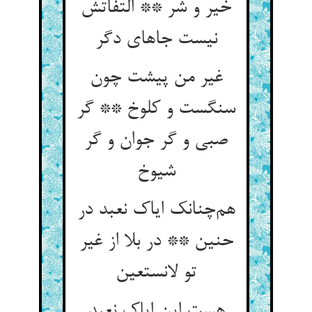
خیر و شر ** التفاتش
نیست جاهای دگر
غیر من پیشت چون
سنگست و کلوخ ** گر
صبی و گر جوان و گر
شیوخ
هم‌چنانک ایاک نعبد در
حنین ** در بلا از غیر
تو لانستعین
هست این ایاک نعبد