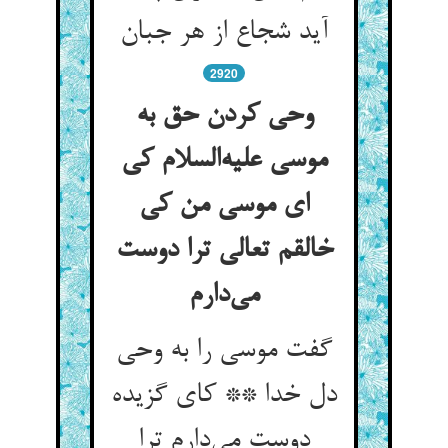
آید شجاع از هر جبان
2920
وحی کردن حق به
موسی علیه‌السلام کی
ای موسی من کی
خالقم تعالی ترا دوست
می‌دارم
گفت موسی را به وحی
دل خدا ** کای گزیده
دوست می‌دارم ترا