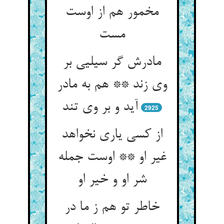
مخمور هم از اوست
مست
مادرش گر سیلیی بر
وی زند ** هم به مادر
آید و بر وی تند
2925
از کسی یاری نخواهد
غیر او ** اوست جمله
شر او و خیر او
خاطر تو هم ز ما در