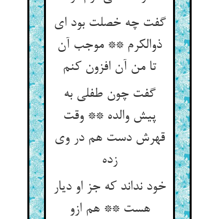
گفت چه خصلت بود ای
ذوالکرم ** موجب آن
تا من آن افزون کنم
گفت چون طفلی به
پیش والده ** وقت
قهرش دست هم در وی
زده
خود نداند که جز او دیار
هست ** هم ازو