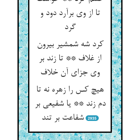
تا از وی برآرد دود و
گرد
کرد شه شمشیر بیرون
از غلاف ** تا زند بر
وی جزای آن خلاف
هیچ کس را زهره نه تا
دم زند ** یا شفیعی بر
شفاعت بر تند
2935