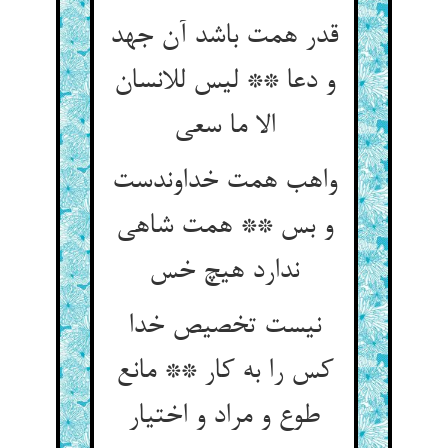
قدر همت باشد آن جهد
و دعا ** لیس للانسان
الا ما سعی
واهب همت خداوندست
و بس ** همت شاهی
ندارد هیچ خس
نیست تخصیص خدا
کس را به کار ** مانع
طوع و مراد و اختیار