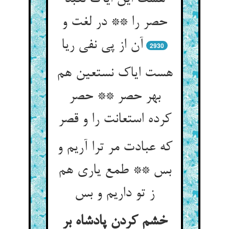
حصر را ** در لغت و
آن از پی نفی ریا
2930
هست ایاک نستعین هم
بهر حصر ** حصر
کرده استعانت را و قصر
که عبادت مر ترا آریم و
بس ** طمع یاری هم
ز تو داریم و بس
خشم کردن پادشاه بر