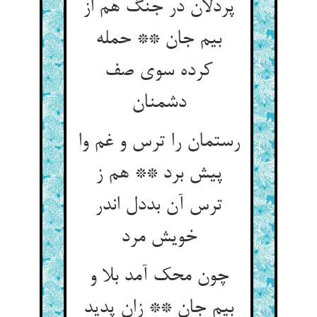
پردلان در جنگ هم از
بیم جان ** حمله
کرده سوی صف
دشمنان
رستمان را ترس و غم وا
پیش برد ** هم ز
ترس آن بددل اندر
خویش مرد
چون محک آمد بلا و
بیم جان ** زان پدید