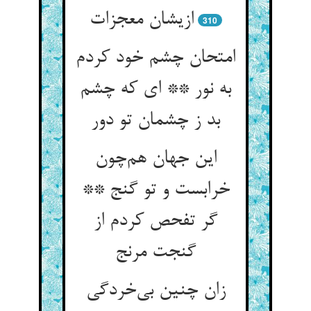
ازیشان معجزات
310
امتحان چشم خود کردم
به نور ** ای که چشم
بد ز چشمان تو دور
این جهان هم‌چون
خرابست و تو گنج **
گر تفحص کردم از
گنجت مرنج
زان چنین بی‌خردگی