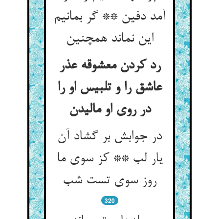
آمد دفین ** گر بمانیم
این نماند همچنین
رد کردن معشوقه عذر
عاشق را و تلبیس او را
در روی او مالیدن
در جوابش بر گشاد آن
یار لب ** کز سوی ما
روز سوی تست شب
320