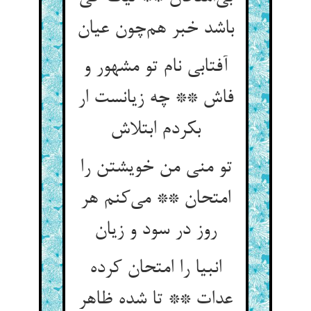
باشد خبر هم‌چون عیان
آفتابی نام تو مشهور و
فاش ** چه زیانست ار
بکردم ابتلاش
تو منی من خویشتن را
امتحان ** می‌کنم هر
روز در سود و زیان
انبیا را امتحان کرده
عدات ** تا شده ظاهر