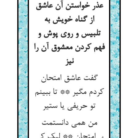
عذر خواستن آن عاشق
از گناه خویش به
تلبیس و روی پوش و
فهم کردن معشوق آن را
نیز
گفت عاشق امتحان
کردم مگیر ** تا ببینم
تو حریفی یا ستیر
من همی دانستمت
بی‌امتحان ** لیک کی