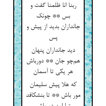
ربنا انا ظلمنا گفت و
بس ** چونک
جانداران بدید از پیش و
پس
دید جانداران پنهان
هم‌چو جان ** دورباش
هر یکی تا آسمان
که هلا پیش سلیمان
مور باش ** تا بنشکافد