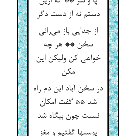
پا و سر ** که ازین
دستم نه از دست دگر
از جدایی باز می‌رانی
سخن ** هر چه
خواهی کن ولیکن این
مکن
در سخن آباد این دم راه
شد ** گفت امکان
نیست چون بیگاه شد
پوستها گفتیم و مغز