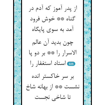
از پدر آموز که آدم در
گناه ** خوش فرود
آمد به سوی پایگاه
چون بدید آن عالم
الاسرار را ** بر دو پا
استاد استغفار را
325
بر سر خاکستر انده
نشست ** از بهانه شاخ
تا شاخی نجست