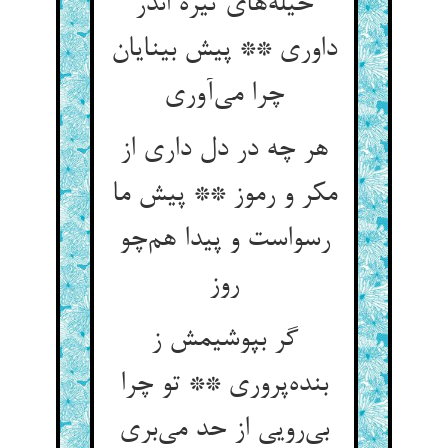
حیله‌های تیره اندر
داوری ** پیش بینایان
چرا می‌آوری
هر چه در دل داری از
مکر و رموز ** پیش ما
رسواست و پیدا هم‌چو
روز
گر بپوشیمش ز
بنده‌پروری ** تو چرا
بی‌رویی از حد می‌بری