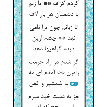
کردم گزاف ** تا زنم
با دشمنان هر بار لاف
تا زبانم چون ترا نامی
نهد ** چشم ازین
دیده گواهیها دهد
گر شدم در راه حرمت
راه‌زن ** آمدم ای مه
به شمشیر و کفن
315
جز به دست خود مبرم