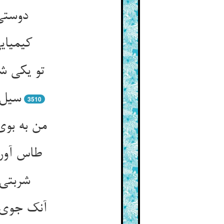
دوستی
کیمیای
تو یکی شا
سیل 
3510
من به بو
طاس آورد
شربتی 
آنک جوی و