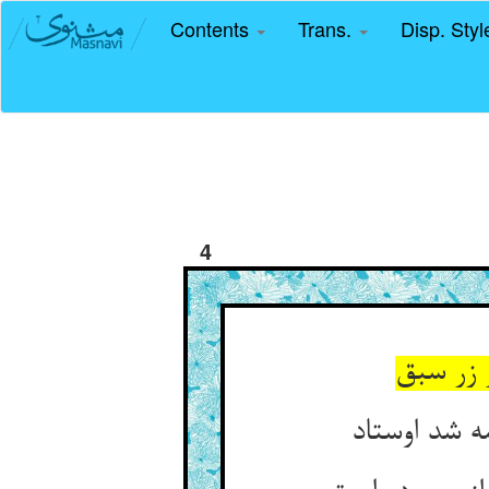
Contents
Trans.
Disp. Sty
4
 زر سبق
 شد اوستاد