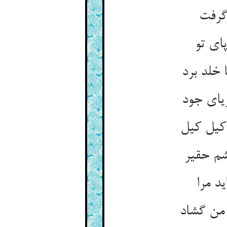
گرفت
ای تو
 خلد برد
ریای جود
کیل کیل
شم حقیر
د مرا
 من گشاد