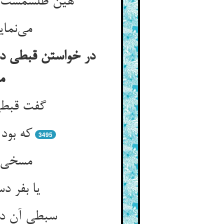
هین طلسمست ای
می‌نمای
در خواستن قبطی دع
م
گفت قبطی
که بود
3495
مسخی ا
یا بفر 
سبطی آن دم