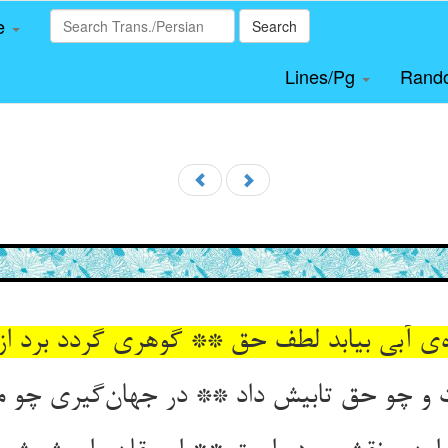
le
Search
Lines/Pg
Rand
‌ی آبی بیابد لطف حق ** گوهری گردد برد از
 چو حق تابیش داد ** در جهان‌گیری چو مه