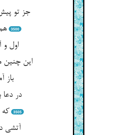
جز تو پیش
هم 
3500
اول و 
این چنین م
باز آ
در دعا 
که 
3505
آتشی در