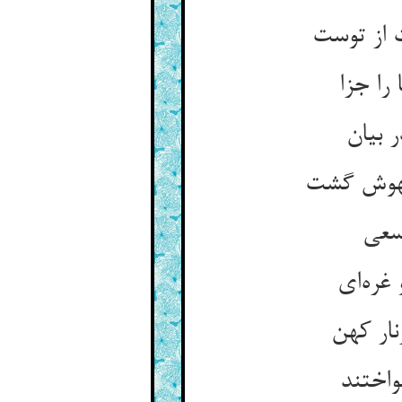
 از توست
را جزا
 بیان
بیهوش گشت
 سعی
غره‌ای
نار کهن
واختند