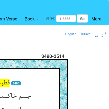
om Verse
Book
More
Verse:
Go
فارسی
Türkçe
English
3490-3514
قطره
3490
جسم خاکست و