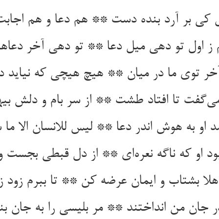
 کی بر آرد بنده دست ** هم دعا و هم اجابت
ز اول تو دهی میل دعا ** تو دهی آخر دعاها 
آخر توی ما در میان ** هیچ هیچی که نیاید در
ی‌گفت تا افتاد طشت ** از سر بام و دلش 
مد او به هوش اندر دعا ** لیس للانسان الا ما
بود او که ناگه نعره‌ای ** از دل قبطی بجست و 
هلا بشتاب و ایمان عرضه کن ** تا ببرم زود ز
 جان من انداختند ** مر بلیسی را به جان بن