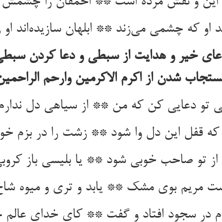
ن و نقش مرده است ** احمقان را چشمش از
د او که چشمی می‌زند ** ابلهان سازیده‌اند او 
ای خیر و هدایت از سبطی و دعا کردن سبطی 
ستجاب شدن از اکرم الاکرمین وارحم الراحمین
 تو دعایی کن که من ** از سیاهی دل ندارم
 که قفل این دل وا شود ** زشت را در بزم خو
ز تو صاحب خوبی شود ** یا بلیسی باز کروب
دست مریم بوی مشک ** یابد و تری و میوه ش
 در سجود افتاد و گفت ** کای خدای عالم ج