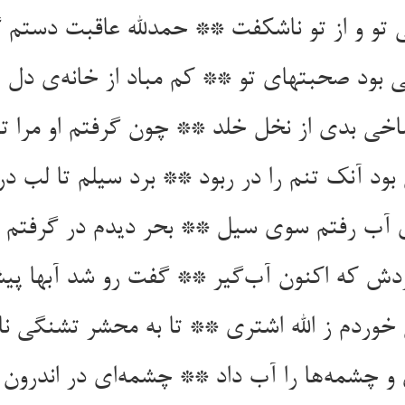
 تو و از تو ناشکفت ** حمدلله عاقبت دستم 
ی بود صحبتهای تو ** کم مباد از خانه‌ی دل پ
خی بدی از نخل خلد ** چون گرفتم او مرا تا
بود آنک تنم را در ربود ** برد سیلم تا لب د
ی آب رفتم سوی سیل ** بحر دیدم در گرفتم 
ش که اکنون آب‌گیر ** گفت رو شد آبها پی
خوردم ز الله اشتری ** تا به محشر تشنگی نای
 چشمه‌ها را آب داد ** چشمه‌ای در اندرون