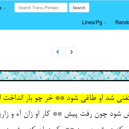
le
Search
Lines/Pg
Rand
نی شد او طاغی شود ** خر چو بار انداخت اس
 شود چون رفت پیش ** کار او زان آه و زار