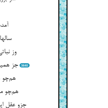
آمده
سالها
وز نبات
جز همین
3640
هم‌چو م
هم‌چو م
جزو عقل ای