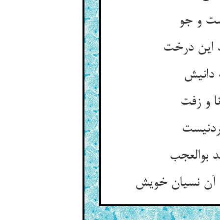
ست و جو
 این درخت
 دانیش
ا و زفت
ردنیست
د بوالعجب
 آن نسیان خویش