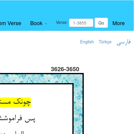
om Verse
Book
More
Verse:
Go
فارسی
Türkçe
English
3626-3650
چونک مستغ
پس فراموشش