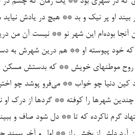
ی که در شهری بود ** یک زمان که چشم در خ
 بیند او پر نیک و بد ** هیچ در یادش نیاید 
 آنجا بوده‌ام این شهر نو ** نیست آن من دری
 که خود پیوسته او ** هم درین شهرش به دست
روح موطنهای خویش ** که بدستش مسکن و 
اد کین دنیا چو خواب ** می‌فرو پوشد چو اخت
ندین شهرها را کوفته ** گردها از درک او نا
هاد گرم ناکرده که تا ** دل شود صاف و ببیند
ن آرد دلش از بخش راز ** اول و آخر ببیند چش