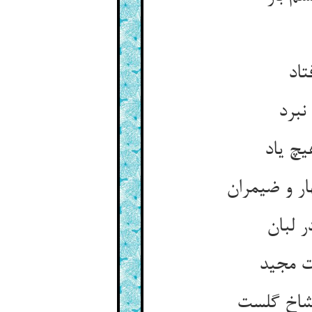
تاد
نبرد
یچ یاد
ر و ضیمران
ر لبان
ت مجید
 شاخ گلست