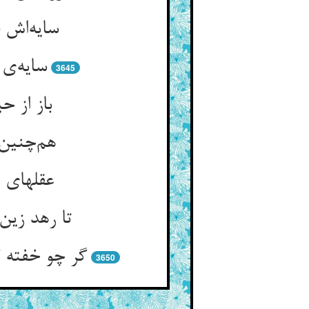
سایه‌اش 
سایه‌ی
3645
باز از 
هم‌چنین 
عقلهای 
تا رهد زین
گر چو خفته 
3650