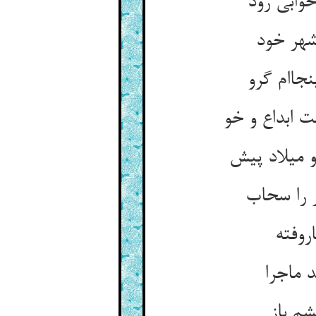
وابی رود
شهر خود
نجاام گرو
 ابداع و خو
میلاد پیش
ر را سحاب
روفته
 ماجرا
م باز