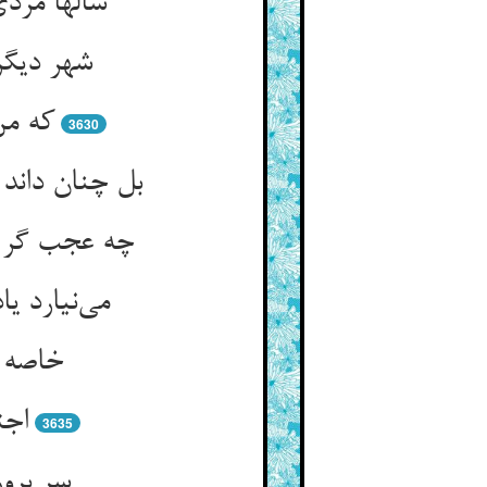
سالها مرد
شهر دیگر
که من
3630
بل چنان داند
چه عجب گر 
می‌نیارد ی
خاصه چ
اجت
3635
سر برو