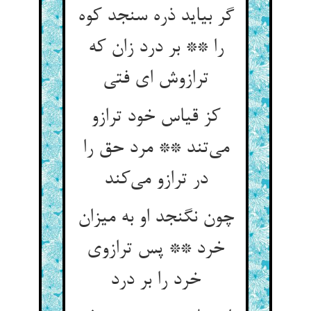
گر بیاید ذره سنجد کوه
را ** بر درد زان که
ترازوش ای فتی
کز قیاس خود ترازو
می‌تند ** مرد حق را
در ترازو می‌کند
چون نگنجد او به میزان
خرد ** پس ترازوی
خرد را بر درد