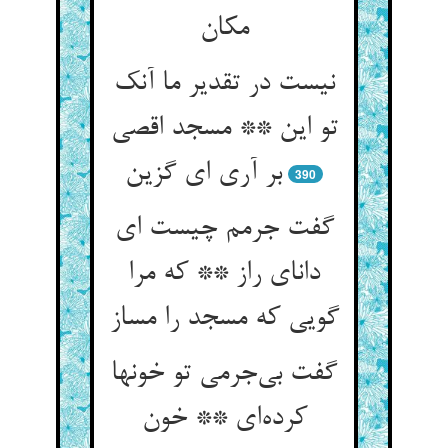
مکان
نیست در تقدیر ما آنک
تو این ** مسجد اقصی
بر آری ای گزین
390
گفت جرمم چیست ای
دانای راز ** که مرا
گویی که مسجد را مساز
گفت بی‌جرمی تو خونها
کرده‌ای ** خون