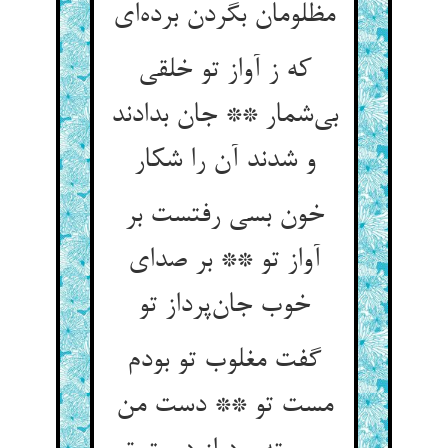
مظلومان بگردن برده‌ای
که ز آواز تو خلقی
بی‌شمار ** جان بدادند
و شدند آن را شکار
خون بسی رفتست بر
آواز تو ** بر صدای
خوب جان‌پرداز تو
گفت مغلوب تو بودم
مست تو ** دست من