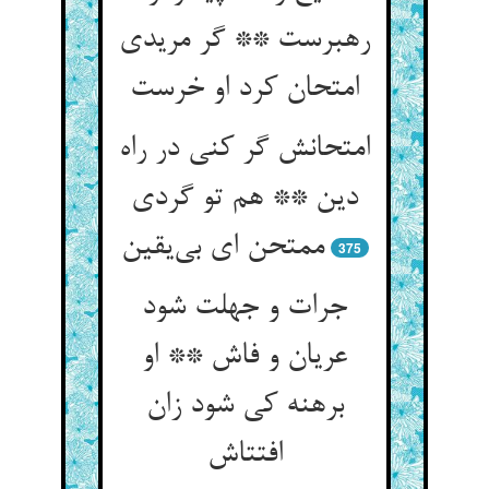
رهبرست ** گر مریدی
امتحان کرد او خرست
امتحانش گر کنی در راه
دین ** هم تو گردی
ممتحن ای بی‌یقین
375
جرات و جهلت شود
عریان و فاش ** او
برهنه کی شود زان
افتتاش