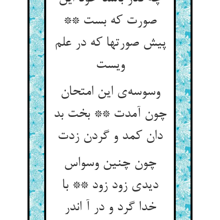
صورت که بست **
پیش صورتها که در علم
ویست
وسوسه‌ی این امتحان
چون آمدت ** بخت بد
دان کمد و گردن زدت
چون چنین وسواس
دیدی زود زود ** با
خدا گرد و در آ اندر