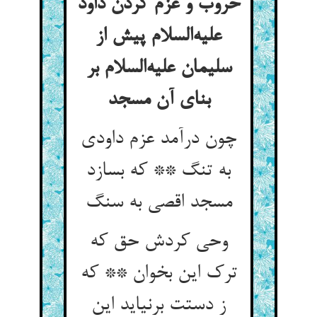
خروب و عزم کردن داود
علیه‌السلام پیش از
سلیمان علیه‌السلام بر
بنای آن مسجد
چون درآمد عزم داودی
به تنگ ** که بسازد
مسجد اقصی به سنگ
وحی کردش حق که
ترک این بخوان ** که
ز دستت برنیاید این